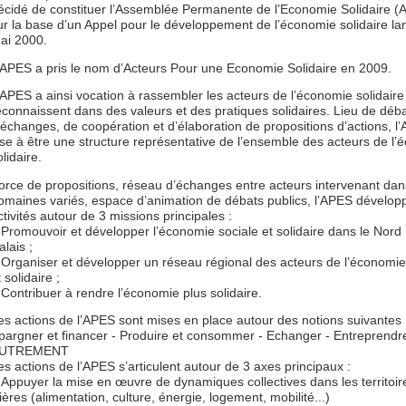
écidé de constituer l’Assemblée Permanente de l’Economie Solidaire (
ur la base d’un Appel pour le développement de l’économie solidaire la
ai 2000.
’APES a pris le nom d’Acteurs Pour une Economie Solidaire en 2009.
’APES a ainsi vocation à rassembler les acteurs de l’économie solidaire
econnaissent dans des valeurs et des pratiques solidaires. Lieu de déba
’échanges, de coopération et d’élaboration de propositions d’actions, l
ise à être une structure représentative de l’ensemble des acteurs de l
olidaire.
orce de propositions, réseau d’échanges entre acteurs intervenant da
omaines variés, espace d’animation de débats publics, l’APES dévelop
ctivités autour de 3 missions principales :
Promouvoir et développer l’économie sociale et solidaire dans le Nord
alais ;
Organiser et développer un réseau régional des acteurs de l’économie
 solidaire ;
Contribuer à rendre l’économie plus solidaire.
es actions de l’APES sont mises en place autour des notions suivantes 
pargner et financer - Produire et consommer - Echanger - Entreprendr
UTREMENT
es actions de l’APES s’articulent autour de 3 axes principaux :
Appuyer la mise en œuvre de dynamiques collectives dans les territoir
ilières (alimentation, culture, énergie, logement, mobilité...)