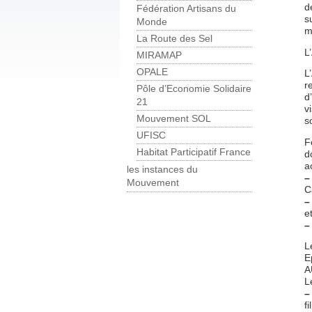
d
Fédération Artisans du
s
Monde
m
La Route des Sel
L
MIRAMAP
OPALE
L
r
Pôle d’Economie Solidaire
d
21
v
Mouvement SOL
s
UFISC
F
Habitat Participatif France
d
a
les instances du
–
Mouvement
C
–
et
–
L
E
A
L
–
f