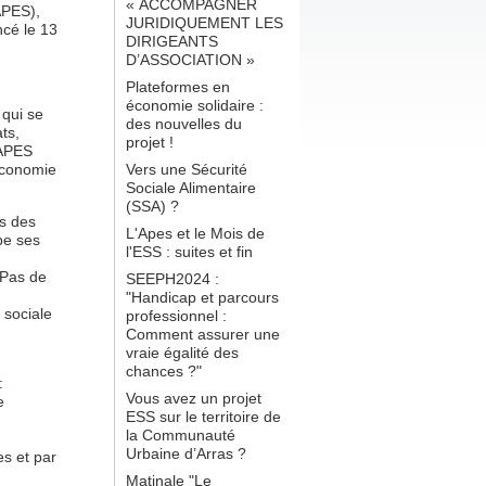
« ACCOMPAGNER
APES),
JURIDIQUEMENT LES
ncé le 13
DIRIGEANTS
D’ASSOCIATION »
Plateformes en
économie solidaire :
 qui se
des nouvelles du
ts,
projet !
’APES
Vers une Sécurité
’économie
Sociale Alimentaire
(SSA) ?
ns des
L'Apes et le Mois de
pe ses
l'ESS : suites et fin
 Pas de
SEEPH2024 :
"Handicap et parcours
 sociale
professionnel :
Comment assurer une
vraie égalité des
chances ?"
:
Vous avez un projet
e
ESS sur le territoire de
la Communauté
Urbaine d’Arras ?
es et par
Matinale "Le