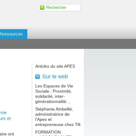
Ressources
Articles du site APES
Sur le web
Les Espaces de Vie
Sociale : Proximité,
solidarité, inter-
générationnalité…
Stéphanie Ambellié,
omie
administratrice de
urs et
l'Apes et
entrepreneuse chez Tilt
FORMATION
aire ont