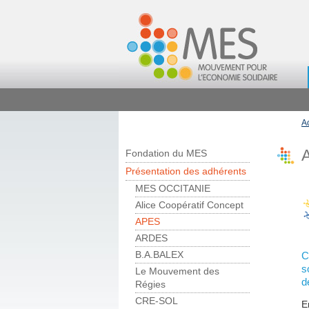
A
A
Fondation du MES
Présentation des adhérents
MES OCCITANIE
Alice Coopératif Concept
APES
ARDES
C
B.A.BALEX
s
Le Mouvement des
d
Régies
CRE-SOL
E