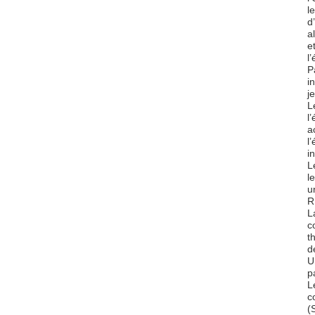
l
d
a
e
l
P
i
je
L
l
a
l
i
L
l
u
R
L
c
t
d
U
p
L
c
(