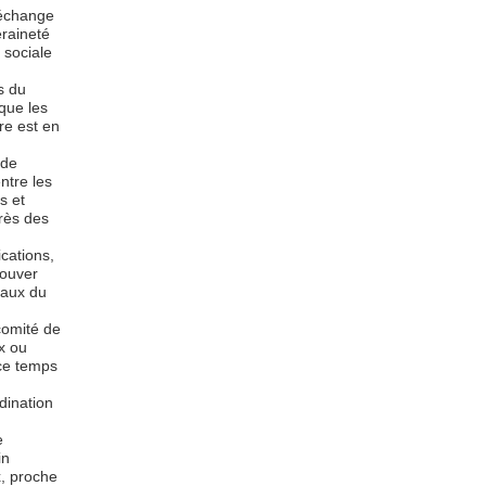
’échange
eraineté
 sociale
s du
que les
re est en
 de
ntre les
s et
rès des
ications,
rouver
avaux du
comité de
x ou
 ce temps
dination
e
in
x, proche