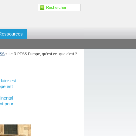
Ressources
ESS
» Le RIPESS Europe, qu’est-ce -que c’est ?
daire est
ope est
inental
nt pour