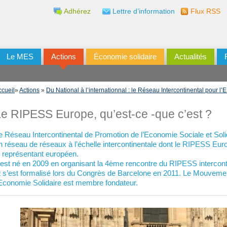
Adhérez
Lettre d’information
Flux RSS
Le MES
Actions
Économie solidaire
Actualités
ccueil
»
Actions
»
Du National à l’internationnal : le Réseau Intercontinental pour l’
e RIPESS Europe, qu’est-ce -que c’est ?
e Réseau Intercontinental de Promotion de l’Economie Sociale et Soli
n réseau de réseaux à l’échelle intercontinentale dont le RIPESS Eur
e représentant européen.
l est né en 2009 en organisant la 4ème rencontre du RIPESS intercont
t s’est formalisé lors du Congrès de Barcelone en 2011. Le Mouveme
’Economie Solidaire est membre fondateur.