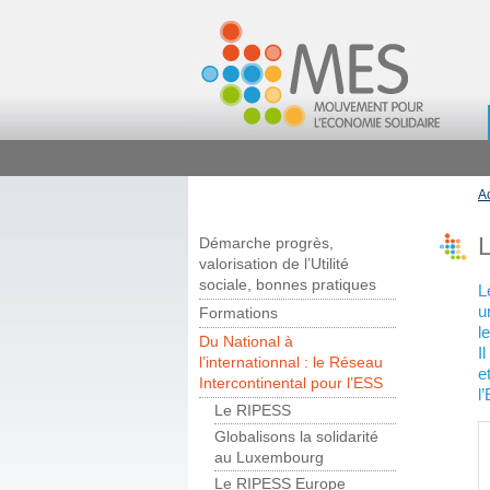
A
L
Démarche progrès,
valorisation de l’Utilité
sociale, bonnes pratiques
L
u
Formations
l
Du National à
I
l’internationnal : le Réseau
e
Intercontinental pour l’ESS
l
Le RIPESS
Globalisons la solidarité
au Luxembourg
Le RIPESS Europe