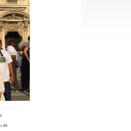
s
au de