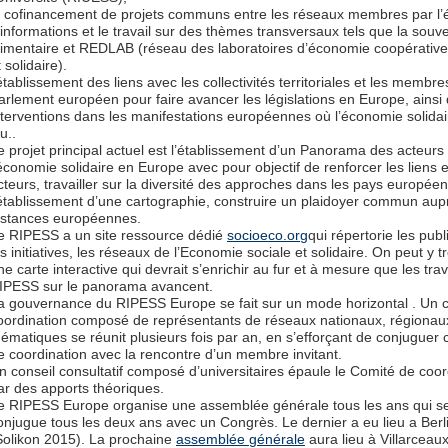
e cofinancement de projets communs entre les réseaux membres par l
’informations et le travail sur des thèmes transversaux tels que la souv
limentaire et REDLAB (réseau des laboratoires d’économie coopérative
t solidaire).
’établissement des liens avec les collectivités territoriales et les membre
arlement européen pour faire avancer les législations en Europe, ainsi 
nterventions dans les manifestations européennes où l’économie solidai
u..
e projet principal actuel est l’établissement d’un Panorama des acteurs
’économie solidaire en Europe avec pour objectif de renforcer les liens e
cteurs, travailler sur la diversité des approches dans les pays européen
’établissement d’une cartographie, construire un plaidoyer commun aup
nstances européennes.
e RIPESS a un site ressource dédié
socioeco.org
qui répertorie les publ
es initiatives, les réseaux de l’Economie sociale et solidaire. On peut y t
ne carte interactive qui devrait s’enrichir au fur et à mesure que les tr
IPESS sur le panorama avancent.
a gouvernance du RIPESS Europe se fait sur un mode horizontal . Un 
oordination composé de représentants de réseaux nationaux, régionau
hématiques se réunit plusieurs fois par an, en s’efforçant de conjuguer
e coordination avec la rencontre d’un membre invitant.
n conseil consultatif composé d’universitaires épaule le Comité de coor
ar des apports théoriques.
e RIPESS Europe organise une assemblée générale tous les ans qui s
onjugue tous les deux ans avec un Congrès. Le dernier a eu lieu a Berl
Solikon 2015). La prochaine
assemblée générale
aura lieu à Villarceau