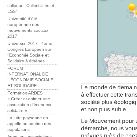
colloque "Collectivités et
ESS"
Université d’été
européenne des
mouvements sociaux
2017
Universse 2017 : 4ème
Congrès Européen sur
l’Economie Sociale et
Solidaire à Athènes
FORUM
INTERNATIONAL DE
L’ÉCONOMIE SOCIALE
ET SOLIDAIRE
Le monde de demain se
Formation ARDES
à effectuer cette tran
« Créer et animer une
société plus écologiq
association d’économie
et non plus subie.
solidaire »
La lutte paysanne en
Le Mouvement pour un
appelle au soutien des
démarche, nous vous i
populations
prévues près de chez
Appel aux associations