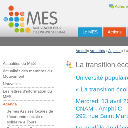
Adhére
Le MES
Actions
Accueil
»
Actualités
»
Agenda
» La
La transition é
Actualités du MES
Actualités des membres du
Université populair
Mouvement
Nouvelles
« La transition éc
Les lettres d’information du
MES
Mercredi 13 avril 
Agenda
CNAM - Amphi C
3èmes Assises locales de
292, rue Saint Mar
l’économie sociale et
solidaire à Tours
Le modèle de déve