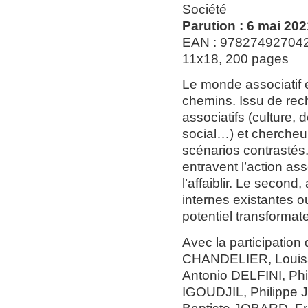
Société
Parution : 6 mai 202
EAN : 97827492704
11x18, 200 pages
Le monde associatif e
chemins. Issu de rech
associatifs (culture, 
social…) et chercheu
scénarios contrastés.
entravent l’action ass
l’affaiblir. Le secon
internes existantes o
potentiel transformat
Avec la participatio
CHANDELIER, Louis
Antonio DELFINI, Ph
IGOUDJIL, Philippe