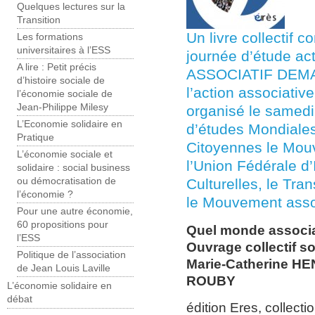
Quelques lectures sur la
Transition
Un livre collectif 
Les formations
universitaires à l’ESS
journée d’étude 
A lire : Petit précis
ASSOCIATIF DEMAIN
d’histoire sociale de
l’action associati
l’économie sociale de
Jean-Philippe Milesy
organisé le samed
L’Economie solidaire en
d’études Mondiales,
Pratique
Citoyennes le Mouv
L’économie sociale et
l’Union Fédérale d’
solidaire : social business
Culturelles, le Tran
ou démocratisation de
l’économie ?
le Mouvement assoc
Pour une autre économie,
60 propositions pour
Quel monde associa
l’ESS
Ouvrage collectif so
Politique de l’association
Marie-Catherine HE
de Jean Louis Laville
ROUBY
L’économie solidaire en
débat
édition Eres, collect