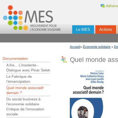
Adhére
Le MES
Actions
Accueil
»
Économie solidaire
»
Do
Quel monde asso
Documentation
A lire... L’insolente -
Dialogue avec Pinar Selek
La Fabrique de
l’émancipation
Quel monde associatif
demain ?
Du social business à
l’économie solidaire
Critique de l’innovation
sociale