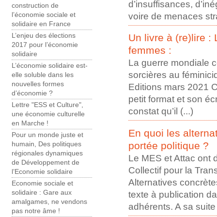
d’insuffisances, d’in
construction de
voire de menaces stra
l’économie sociale et
solidaire en France
Un livre à (re)lire 
L’enjeu des élections
2017 pour l’économie
femmes :
solidaire
La guerre mondiale c
L’économie solidaire est-
sorcières au féminici
elle soluble dans les
nouvelles formes
Editions mars 2021 Ce 
d’économie ?
petit format et son éc
Lettre "ESS et Culture",
constat qu’il (...)
une économie culturelle
en Marche !
En quoi les alterna
Pour un monde juste et
portée politique ?
humain, Des politiques
régionales dynamiques
Le MES et Attac ont 
de Développement de
Collectif pour la Tran
l’Economie solidaire
Alternatives concrèt
Economie sociale et
texte à publication d
solidaire : Gare aux
amalgames, ne vendons
adhérents. A sa suite (
pas notre âme !