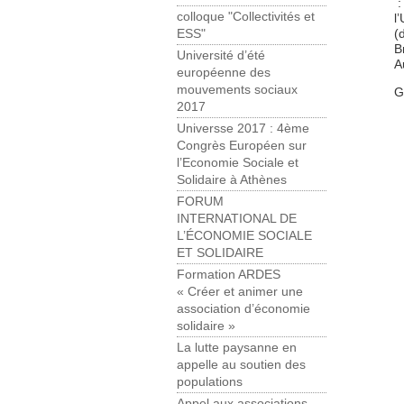
:
colloque "Collectivités et
l
(
ESS"
B
Université d’été
A
européenne des
mouvements sociaux
G
2017
Universse 2017 : 4ème
Congrès Européen sur
l’Economie Sociale et
Solidaire à Athènes
FORUM
INTERNATIONAL DE
L’ÉCONOMIE SOCIALE
ET SOLIDAIRE
Formation ARDES
« Créer et animer une
association d’économie
solidaire »
La lutte paysanne en
appelle au soutien des
populations
Appel aux associations