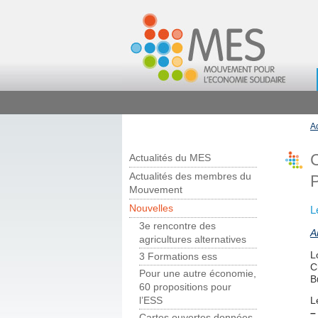
A
C
Actualités du MES
Actualités des membres du
Mouvement
Nouvelles
L
3e rencontre des
A
agricultures alternatives
L
3 Formations ess
C
Pour une autre économie,
B
60 propositions pour
L
l’ESS
–
Cartes ouvertes données