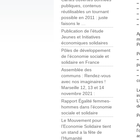
–
publiques, contenus
–
réutilisables un tournant
–
possible en 2011 : juste
–
faisons le …
–
Publication de l’étude
A
Jeunes et Initiatives
m
économiques solidaires
P
Pôles de développement
P
de l’économie sociale et
–
solidaire en France
p
–
Assemblée des
–
communs : Rendez-vous
c
avec nos imaginaires !
Marseille 12, 13 et 14
L
novembre 2021 :
i
L
Rapport Égalité femmes-
d
hommes dans l’économie
sociale et solidaire
P
Le Mouvement pour
A
l’Economie Solidaire tient
l
un stand a la fête de
a
l’Humanité