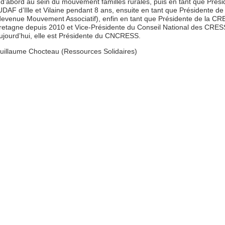
 d’abord au sein du mouvement familles rurales, puis en tant que Prés
’UDAF d’Ille et Vilaine pendant 8 ans, ensuite en tant que Présidente d
devenue Mouvement Associatif), enfin en tant que Présidente de la C
retagne depuis 2010 et Vice-Présidente du Conseil National des CRES
ujourd’hui, elle est Présidente du CNCRESS.
uillaume Chocteau (Ressources Solidaires)