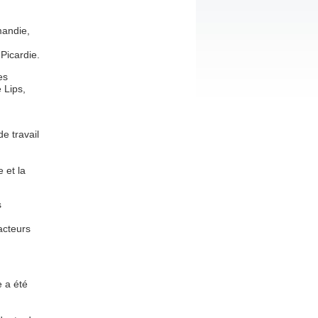
andie,
Picardie.
es
 Lips,
e travail
 et la
s
acteurs
e a été