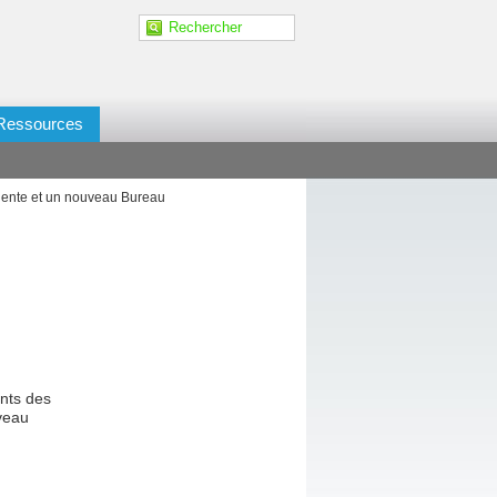
Ressources
dente et un nouveau Bureau
nts des
veau