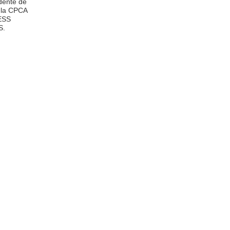
idente de
e la CPCA
RESS
S.