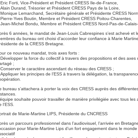
Eric Forti, Vice-Président et Président CRESS Ile-de-France,
Alain Durand, Trésorier et Président CRESS Pays de la Loire,
Monique Lemarchand, Secrétaire générale et Présidente CRESS Norm
Pierre-Yves Boutin, Membre et Président CRESS Poitou-Charentes,
Jean-Michel Bondu, Membre et Président CRESS Nord-Pas-de-Calais-
près 6 années, le mandat de Jean-Louis Cabrespines s’est achevé et l
embres du bureau ont choisi d’accorder leur confiance à Marie Martine
résidente de la CRESS Bretagne.
our ce nouveau mandat, trois axes forts :
Développer la force du collectif à travers des propositions et des axes d
artagé ;
Conserver le caractère ascendant du réseau des CRESS ;
Appliquer les principes de l’ESS à travers la délégation, la transparence
oopération.
e bureau s’attachera à porter la voix des CRESS auprès des différente
nstances.
’équipe souhaite pouvoir travailler de manière privilégiée avec tous les 
e l’ESS.
ortrait de Marie-Martine LIPS, Présidente du CNCRESS
près un parcours professionnel dans l’audiovisuel, l’arrivée en Bretagn
’occasion pour Marie-Martine Lips d’un fort engagement dans le monde
ssociatif