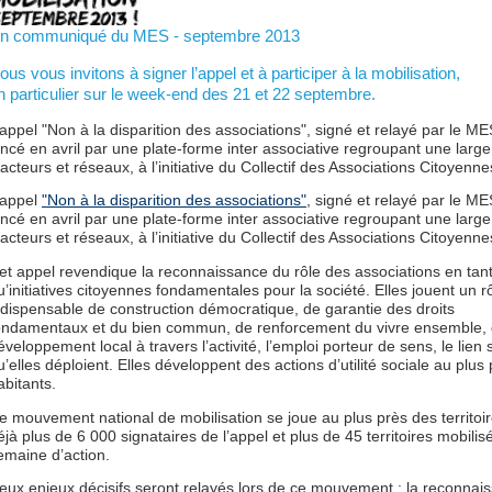
n communiqué du MES - septembre 2013
ous vous invitons à signer l’appel et à participer à la mobilisation,
n particulier sur le week-end des 21 et 22 septembre.
’appel "Non à la disparition des associations", signé et relayé par le ME
ancé en avril par une plate-forme inter associative regroupant une large
’acteurs et réseaux, à l’initiative du Collectif des Associations Citoyenne
’appel
"Non à la disparition des associations"
, signé et relayé par le ME
ancé en avril par une plate-forme inter associative regroupant une large
’acteurs et réseaux, à l’initiative du Collectif des Associations Citoyenne
et appel revendique la reconnaissance du rôle des associations en tan
u’initiatives citoyennes fondamentales pour la société. Elles jouent un r
ndispensable de construction démocratique, de garantie des droits
ondamentaux et du bien commun, de renforcement du vivre ensemble,
éveloppement local à travers l’activité, l’emploi porteur de sens, le lien 
u’elles déploient. Elles développent des actions d’utilité sociale au plus
abitants.
e mouvement national de mobilisation se joue au plus près des territoi
éjà plus de 6 000 signataires de l’appel et plus de 45 territoires mobilisé
emaine d’action.
eux enjeux décisifs seront relayés lors de ce mouvement : la reconnai