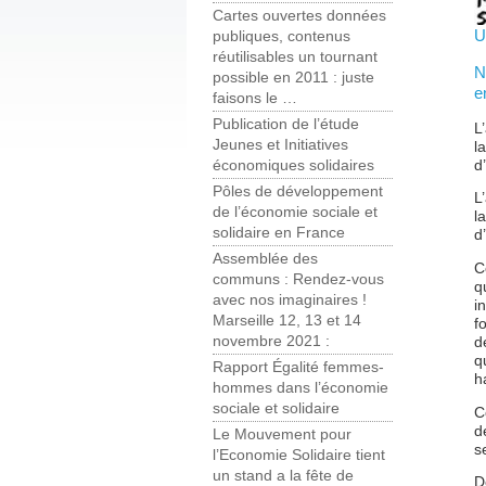
Cartes ouvertes données
U
publiques, contenus
réutilisables un tournant
N
possible en 2011 : juste
e
faisons le …
Publication de l’étude
L
Jeunes et Initiatives
l
d
économiques solidaires
Pôles de développement
L
de l’économie sociale et
l
solidaire en France
d
Assemblée des
C
communs : Rendez-vous
q
avec nos imaginaires !
i
Marseille 12, 13 et 14
f
novembre 2021 :
d
q
Rapport Égalité femmes-
h
hommes dans l’économie
sociale et solidaire
C
d
Le Mouvement pour
s
l’Economie Solidaire tient
un stand a la fête de
D