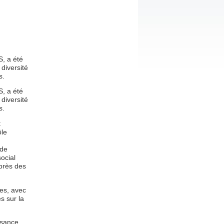
S, a été
 diversité
s.
S, a été
 diversité
s.
t
ôle
 de
social
 près des
res, avec
s sur la
ssance