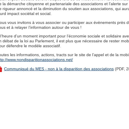
e la démarche citoyenne et partenariale des associations et l’alerte sur 
e rigueur annoncé et la diminution du soutien aux associations, qui aura
ourd impact sociétal et social.
ous vous invitons à vous associer ou participer aux évènements près 
ous et à relayer l’information autour de vous !
 l’heure d’un moment important pour l’économie sociale et solidaire ave
n débat de la loi au Parlement, il est plus que nécessaire de rester mobi
our défendre le modèle associatif.
outes les informations, actions, tracts sur le site de l’appel et de la mobil
ttp://www.nondisparitionassociations.net/
Communiqué du MES - non à la disparition des associations
(PDF, 2