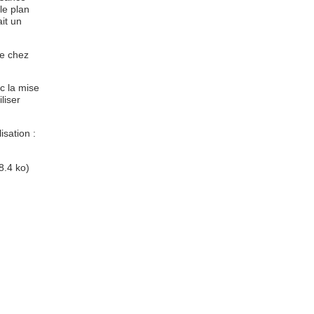
le plan
it un
de chez
c la mise
liser
isation :
8.4 ko)