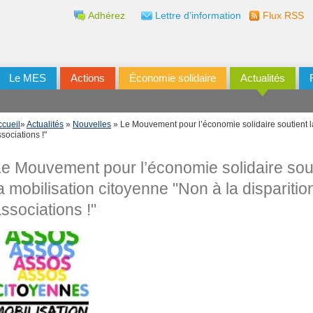
Adhérez
Lettre d’information
Flux RSS
Le MES
Actions
Économie solidaire
Actualités
ccueil
»
Actualités
»
Nouvelles
» Le Mouvement pour l’économie solidaire soutient la
sociations !"
e Mouvement pour l’économie solidaire sou
a mobilisation citoyenne "Non à la disparitio
ssociations !"