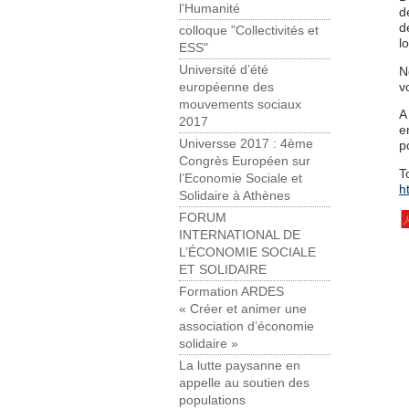
l’Humanité
d
d
colloque "Collectivités et
l
ESS"
Université d’été
N
v
européenne des
mouvements sociaux
A
2017
e
Universse 2017 : 4ème
p
Congrès Européen sur
T
l’Economie Sociale et
h
Solidaire à Athènes
FORUM
INTERNATIONAL DE
L’ÉCONOMIE SOCIALE
ET SOLIDAIRE
Formation ARDES
« Créer et animer une
association d’économie
solidaire »
La lutte paysanne en
appelle au soutien des
populations