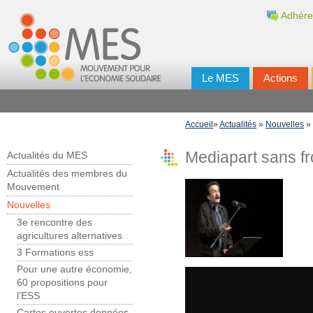
Adhére
Le MES
Actions
Accueil
»
Actualités
»
Nouvelles
» 
Mediapart sans fr
Actualités du MES
Actualités des membres du
Mouvement
Nouvelles
3e rencontre des
agricultures alternatives
3 Formations ess
Pour une autre économie,
60 propositions pour
l’ESS
Cartes ouvertes données