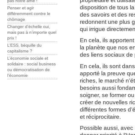
propriétaire et utilisa
pas notre âme !
disposition de tous l
Penser et agir
des savoirs et des 
différemment contre le
chômage
redonnent une plus g
Changer d’échelle oui,
qui irrigue directement
mais pas à n’importe quel
prix !
En cela, ils apporten
L’ESS, béquille du
la planète que nos en
capitalisme ?
des liens sociaux de 
L’économie sociale et
solidaire : social business
En cela, ils sont dans 
ou démocratisation de
apporté la preuve que
l’économie
riches, le marché n’
besoins aussi fondam
soigner, se former ou 
créer de nouvelles ri
différentes formes 
et réciprocitaire.
Possible aussi, avec