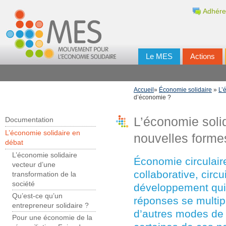
Adhére
Le MES
Actions
Accueil
»
Économie solidaire
»
L’
d’économie ?
L’économie solid
Documentation
L’économie solidaire en
nouvelles forme
débat
L’économie solidaire
Économie circulaire
vecteur d’une
collaborative, circ
transformation de la
société
développement qui a
Qu’est-ce qu’un
réponses se multipl
entrepreneur solidaire ?
d’autres modes de f
Pour une économie de la