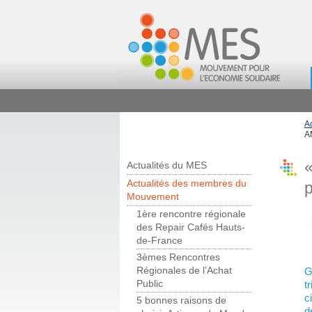
A
A
«
Actualités du MES
Actualités des membres du
Mouvement
1ère rencontre régionale
des Repair Cafés Hauts-
de-France
3èmes Rencontres
G
Régionales de l’Achat
t
Public
c
5 bonnes raisons de
d