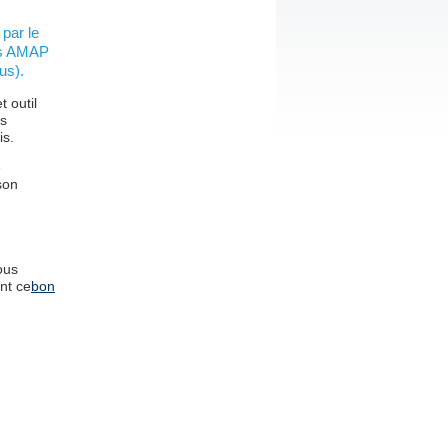
par le
Les AMAP
us).
 outil
es
is.
e
son
ous
nt ce
bon