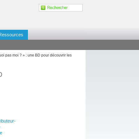
Ressources
i pas moi ? » : une BD pour découvrir les
D
ibuteur-
e
me