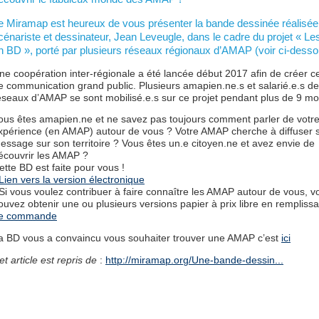
e Miramap est heureux de vous présenter la bande dessinée réalisée 
cénariste et dessinateur, Jean Leveugle, dans le cadre du projet « 
n BD », porté par plusieurs réseaux régionaux d’AMAP (voir ci-desso
ne coopération inter-régionale a été lancée début 2017 afin de créer cet
e communication grand public. Plusieurs amapien.ne.s et salarié.e.s d
éseaux d’AMAP se sont mobilisé.e.s sur ce projet pendant plus de 9 mo
ous êtes amapien.ne et ne savez pas toujours comment parler de votr
xpérience (en AMAP) autour de vous ? Votre AMAP cherche à diffuser 
essage sur son territoire ? Vous êtes un.e citoyen.ne et avez envie de
écouvrir les AMAP ?
ette BD est faite pour vous !
 Lien vers la version électronique
 Si vous voulez contribuer à faire connaître les AMAP autour de vous, v
ouvez obtenir une ou plusieurs versions papier à prix libre en remplissa
e commande
a BD vous a convaincu vous souhaiter trouver une AMAP c’est
ici
et article est repris de
:
http://miramap.org/Une-bande-dessin...