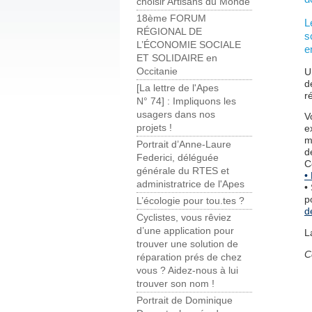
choisir Artisans du Monde
18ème FORUM
L
RÉGIONAL DE
s
L’ÉCONOMIE SOCIALE
e
ET SOLIDAIRE en
Occitanie
U
d
[La lettre de l'Apes
r
N° 74] : Impliquons les
usagers dans nos
V
projets !
e
m
Portrait d’Anne-Laure
d
Federici, déléguée
C
générale du RTES et
•
administratrice de l'Apes
•
p
L’écologie pour tou.tes ?
d
Cyclistes, vous rêviez
d’une application pour
L
trouver une solution de
C
réparation prés de chez
vous ? Aidez-nous à lui
trouver son nom !
Portrait de Dominique