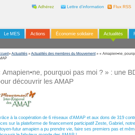
Adhérez
Lettre d’information
Flux RSS
Le MES
Actions
Économie solidaire
Actualités
ccueil
»
Actualités
»
Actualités des membres du Mouvement
» « Amapien•ne, pourquo
MAP
 Amapien•ne, pourquoi pas moi ? » : une B
pour découvrir les AMAP
râce à la coopération de 6 réseaux d’AMAP et aux dons de 319 contr
rices sur la plateforme de financement participatif Zeste, Gabriel, notr
itoyen-futur amapien a pu prendre vie, faire ses premiers pas et mê
écouvrir le fabuleux monde des AMAP !