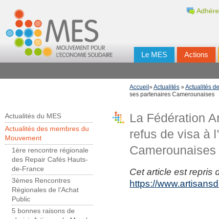
Adhére
Le MES
Actions
Accueil
»
Actualités
»
Actualités 
ses partenaires Camerounaises
La Fédération A
Actualités du MES
Actualités des membres du
refus de visa à 
Mouvement
Camerounaises
1ère rencontre régionale
des Repair Cafés Hauts-
de-France
Cet article est repris 
3èmes Rencontres
https://www.artisans
Régionales de l’Achat
Public
5 bonnes raisons de