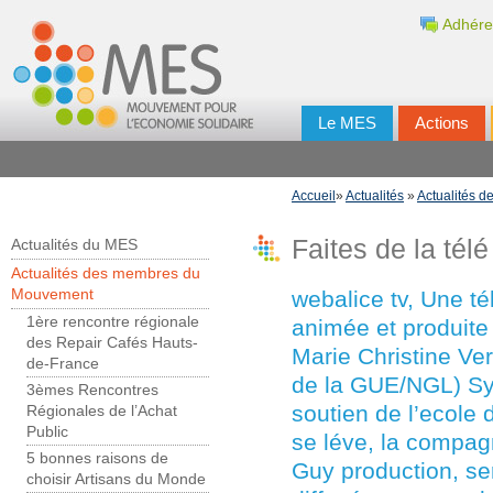
Adhére
Le MES
Actions
Accueil
»
Actualités
»
Actualités 
Faites de la tél
Actualités du MES
Actualités des membres du
webalice tv, Une té
Mouvement
1ère rencontre régionale
animée et produite
des Repair Cafés Hauts-
Marie Christine V
de-France
de la GUE/NGL) Syl
3èmes Rencontres
soutien de l’ecole 
Régionales de l’Achat
Public
se léve, la compagn
5 bonnes raisons de
Guy production, se
choisir Artisans du Monde