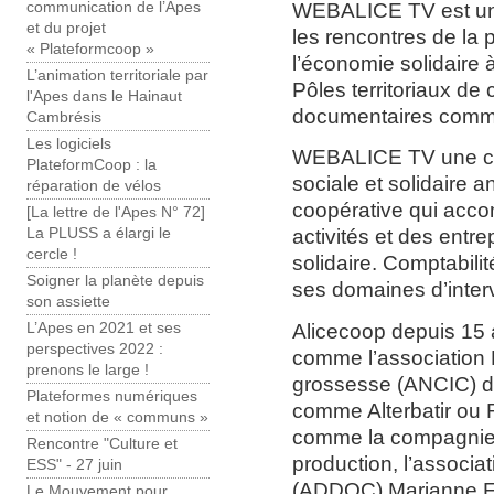
WEBALICE TV est une
communication de l’Apes
et du projet
les rencontres de la 
« Plateformcoop »
l’économie solidaire 
L’animation territoriale par
Pôles territoriaux d
l'Apes dans le Hainaut
documentaires comme :
Cambrésis
Les logiciels
WEBALICE TV une ch
PlateformCoop : la
sociale et solidaire 
réparation de vélos
coopérative qui acco
[La lettre de l'Apes N° 72]
activités et des entr
La PLUSS a élargi le
cercle !
solidaire. Comptabili
Soigner la planète depuis
ses domaines d’inter
son assiette
Alicecoop depuis 15
L’Apes en 2021 et ses
perspectives 2022 :
comme l’association N
prenons le large !
grossesse (ANCIC) de
Plateformes numériques
comme Alterbatir ou 
et notion de « communs »
comme la compagnie d
Rencontre "Culture et
production, l’associ
ESS" - 27 juin
(ADDOC) Marianne Film
Le Mouvement pour