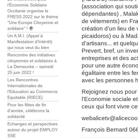
l’Economie Solidaire
(association qui sou
Occitanie organise le
dépendantes) , Malak
FRESS 2022 sur le thème
de vétements) en Fra
"Une Europe Citoyenne et
création d’un lieu de 
solidaire" ! 🌍
picaidoros) ou à Mad
Un A.M.I. (Appel à
Manifestation d'Intérêt)
d’artisans... et quelq
qui nous veut du bien
Prevert, bref, un inve
Rencontre des initiatives
entreprises et des ac
citoyennes et solidaires à
pour une autre écono
La Demeurée – samedi
égalitaire entre les 
25 juin 2022 !
avec les personnes h
Les Rencontres
Internationales de
Rejoignez nous pour 
l’Education au Commerce
Equitable (RIECE)
l’Economie sociale et
Pour les fêtes de fin
ceux qui font vivre c
d’année, célébrons la
solidarité
webalicetv@alicecoo
Echanges et perspectives
François Bernard 0
autour du projet EMPLOY
SSE