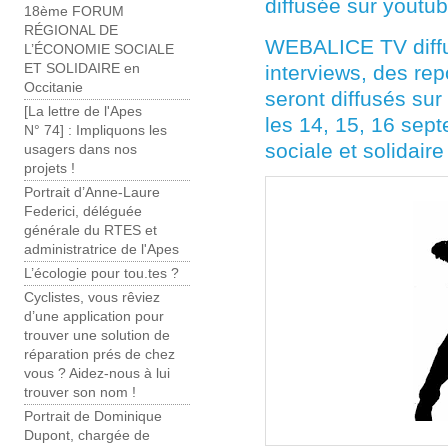
diffusée sur youtu
18ème FORUM
RÉGIONAL DE
WEBALICE TV diffus
L’ÉCONOMIE SOCIALE
interviews, des re
ET SOLIDAIRE en
Occitanie
seront diffusés sur
[La lettre de l'Apes
les 14, 15, 16 sep
N° 74] : Impliquons les
sociale et solidair
usagers dans nos
projets !
Portrait d’Anne-Laure
Federici, déléguée
générale du RTES et
administratrice de l'Apes
L’écologie pour tou.tes ?
Cyclistes, vous rêviez
d’une application pour
trouver une solution de
réparation prés de chez
vous ? Aidez-nous à lui
trouver son nom !
Portrait de Dominique
Dupont, chargée de