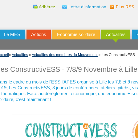
Adhérez
Lettre d’information
Flux RSS
Le MES
Actions
Économie solidaire
Actualités
ccueil
»
Actualités
»
Actualités des membres du Mouvement
» Les ConstructivESS - 
es ConstructivESS - 7/8/9 Novembre à Lille
ans le cadre du mois de l’ESS l’APES organise à Lille les 7,8 et 9 n
019, Les ConstructivESS, 3 jours de conférences, ateliers, pitchs, vis
a thématique : Face au dérèglement économique, une économie + soci
olidaire, c’est maintenant !