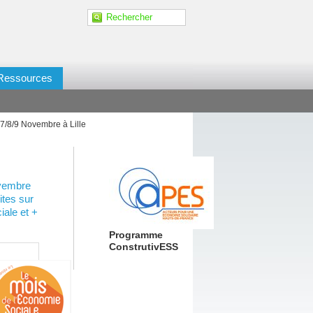
Ressources
7/8/9 Novembre à Lille
ovembre
ites sur
ale et +
Programme
ConstrutivESS