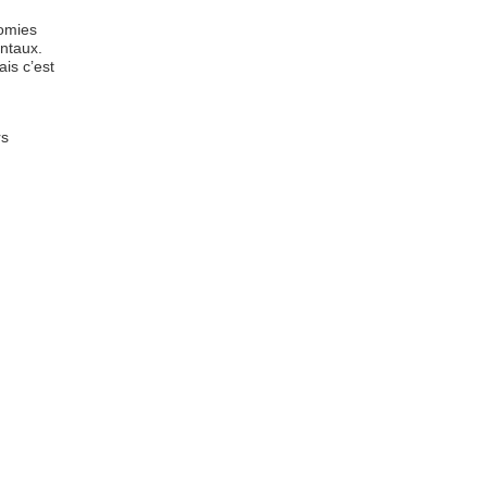
nomies
ntaux.
ais c’est
rs