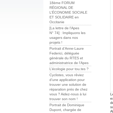
18ème FORUM
RÉGIONAL DE
L’ÉCONOMIE SOCIALE
ET SOLIDAIRE en
Occitanie
[La lettre de l'Apes
N° 74] : Impliquons les
usagers dans nos
projets !
Portrait d’Anne-Laure
Federici, déléguée
générale du RTES et
administratrice de l'Apes
L’écologie pour tou.tes ?
Cyclistes, vous rêviez
d’une application pour
trouver une solution de
réparation prés de chez
L
vous ? Aidez-nous à lui
e
trouver son nom !
d
Portrait de Dominique
s
Dupont, chargée de
A