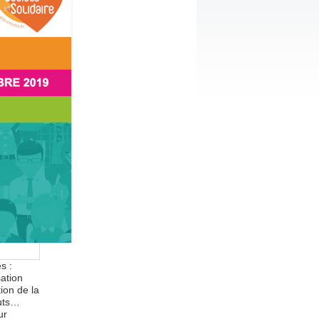
s :
sation
ion de la
tuts…
ur