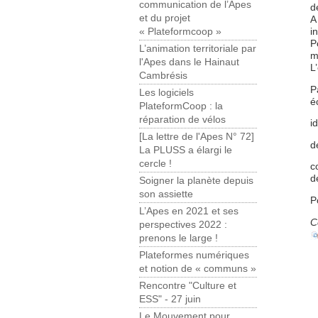
communication de l’Apes
d
et du projet
A
i
« Plateformcoop »
P
L’animation territoriale par
m
l'Apes dans le Hainaut
L
Cambrésis
P
Les logiciels
é
PlateformCoop : la
réparation de vélos
i
[La lettre de l'Apes N° 72]
d
La PLUSS a élargi le
cercle !
c
d
Soigner la planète depuis
son assiette
P
L’Apes en 2021 et ses
C
perspectives 2022 :
prenons le large !
Plateformes numériques
et notion de « communs »
Rencontre "Culture et
ESS" - 27 juin
Le Mouvement pour