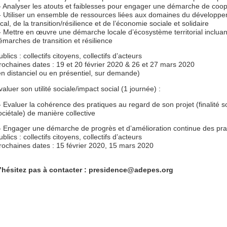
- Analyser les atouts et faiblesses pour engager une démarche de coop
- Utiliser un ensemble de ressources liées aux domaines du développ
ocal, de la transition/résilience et de l’économie sociale et solidaire
- Mettre en œuvre une démarche locale d’écosystème territorial incluan
émarches de transition et résilience
ublics : collectifs citoyens, collectifs d’acteurs
rochaines dates : 19 et 20 février 2020 & 26 et 27 mars 2020
en distanciel ou en présentiel, sur demande)
valuer son utilité sociale/impact social (1 journée) :
- Evaluer la cohérence des pratiques au regard de son projet (finalité so
ociétale) de manière collective
- Engager une démarche de progrès et d’amélioration continue des pra
ublics : collectifs citoyens, collectifs d’acteurs
rochaines dates : 15 février 2020, 15 mars 2020
’hésitez pas à contacter : presidence@adepes.org