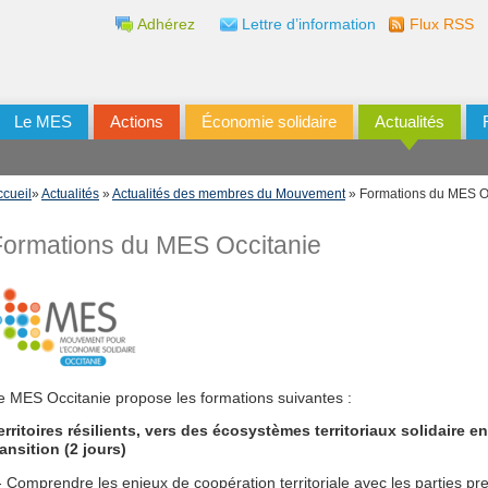
Adhérez
Lettre d’information
Flux RSS
Le MES
Actions
Économie solidaire
Actualités
ccueil
»
Actualités
»
Actualités des membres du Mouvement
» Formations du MES O
Formations du MES Occitanie
e MES Occitanie propose les formations suivantes :
erritoires résilients, vers des écosystèmes territoriaux solidaire en
ransition (2 jours)
- Comprendre les enjeux de coopération territoriale avec les parties pr