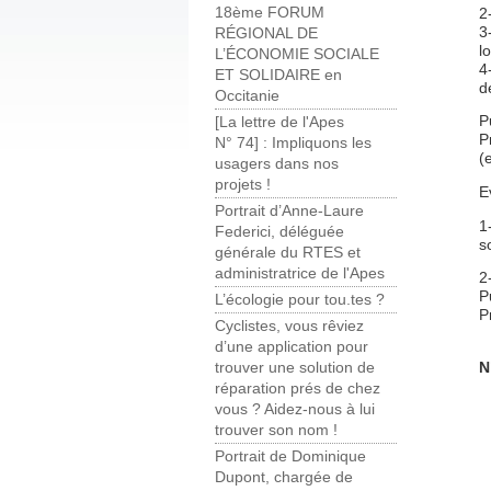
18ème FORUM
2
3
RÉGIONAL DE
l
L’ÉCONOMIE SOCIALE
4
ET SOLIDAIRE en
d
Occitanie
P
[La lettre de l'Apes
P
N° 74] : Impliquons les
(
usagers dans nos
projets !
E
Portrait d’Anne-Laure
1
Federici, déléguée
s
générale du RTES et
administratrice de l'Apes
2
P
L’écologie pour tou.tes ?
P
Cyclistes, vous rêviez
d’une application pour
N
trouver une solution de
réparation prés de chez
vous ? Aidez-nous à lui
trouver son nom !
Portrait de Dominique
Dupont, chargée de