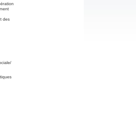
ération
ement
t des
ciale/
tiques