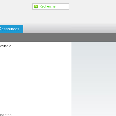
Ressources
ccitanie
enantes