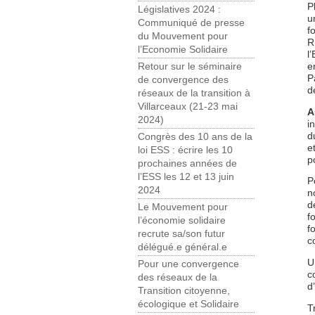
P
Législatives 2024 :
u
Communiqué de presse
f
du Mouvement pour
R
l’Economie Solidaire
l
e
Retour sur le séminaire
P
de convergence des
d
réseaux de la transition à
Villarceaux (21-23 mai
A
2024)
i
d
Congrès des 10 ans de la
e
loi ESS : écrire les 10
p
prochaines années de
l’ESS les 12 et 13 juin
P
2024
n
d
Le Mouvement pour
f
l’économie solidaire
f
recrute sa/son futur
c
délégué.e général.e
U
Pour une convergence
c
des réseaux de la
d
Transition citoyenne,
écologique et Solidaire
T