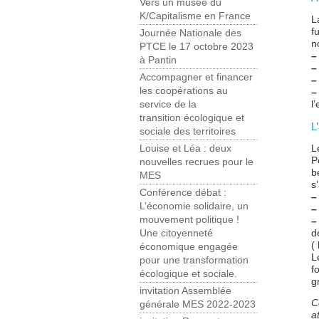
Vers un musée du
K/Capitalisme en France
L
f
Journée Nationale des
n
PTCE le 17 octobre 2023
–
à Pantin
–
Accompagner et financer
–
les coopérations au
–
l
service de la
transition écologique et
L
sociale des territoires
L
Louise et Léa : deux
P
nouvelles recrues pour le
b
MES
s
Conférence débat :
–
L’économie solidaire, un
–
mouvement politique !
–
d
Une citoyenneté
(
économique engagée
L
pour une transformation
f
écologique et sociale.
g
invitation Assemblée
C
générale MES 2022-2023
a