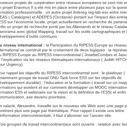
lusieurs projets de coopération entre réseaux européens se sont mis en
n projet Erasmus II a été mis en place entre plusieurs pays sur la quest
ormation professionnelle ; un autre projet iIntereg reg-lab-ess entre m
EAS ( Catalogne) et ADEPES (Occitanie) portant sur l’impact des entre
’ESS sur l’économie locale, projet actuellement en recherche de partena
nfin un projet de recherche porté par les Allemands et le réseau Catalan
anorama avec global Mapping, travail sur les outils cartographiques et 
éveloppement d’outils communs.
u niveau international :
la Participation du RIPESS Europe au réseau
nternational se construit par le croisement de deux logiques : la représe
u RIPESS Europe au RIPESS Intercontinental ( JosetteCombes et Jaso
t l’implication via les réseaux thématiques internationaux ( Judith HI
our Urgency).
our rappel les objectifs du RIPESS intercontinental sont : le plaidoyer (
otamment groupe de travail ONU Task force ESS sur les objectifs de
éveloppement durable) ; l’éducation et la formation ( travail sur un ma
ormations qui existent et sur comment développer un MOOC internation
ormation ESS et webinaire sur la vision et la définition de l’ESS) et enfin
ommunication, axe devenu prioritaire.
n salarié, Alexandre, travaille sur le nouveau site Web avec une page 
ontinent plus une page par thématique. Pour rappel il existe une lettre
’information intercontinentale, il faut s’abonner sur l’ancien site.
rois groupes de travail intercontinentaux sont ouverts : relation avec les