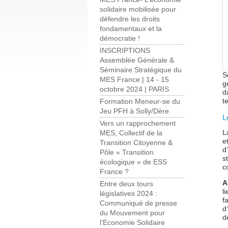
solidaire mobilisée pour
défendre les droits
fondamentaux et la
démocratie !
INSCRIPTIONS
Assemblée Générale &
Séminaire Stratégique du
S
MES France | 14 - 15
g
octobre 2024 | PARIS
d
t
Formation Meneur-se du
Jeu PFH à Solly/Dère
L
Vers un rapprochement
L
MES, Collectif de la
e
Transition Citoyenne &
d
Pôle « Transition
s
écologique » de ESS
c
France ?
A
Entre deux tours
l
législatives 2024 :
f
Communiqué de presse
d
du Mouvement pour
d
l’Economie Solidaire