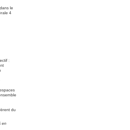
dans le
rale 4
ctif :
nt
n
e
 espaces
 ensemble
férent du
S en