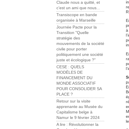
i
Claude nous a quitté, et
r
c’est un ami que nous...
R
Transiscope en bande
organisée à Marseille
E
p
Journée Pacte pour la
à
Transition "Quelle
l
stratégie des
p
mouvements de la société
i
civile pour porter
E
politiquement une société
r
juste et écologique ?"
p
CESE : QUELS
l
MODÈLES DE
S
FINANCEMENT DU
p
MONDE ASSOCIATIF
E
POUR CONSOLIDER SA
B
PLACE ?
é
Retour sur la visite
r
e
apprenante au Musée du
M
Capitalisme belge à
e
Namur le 9 février 2024
l
A lire : Révolutionner la