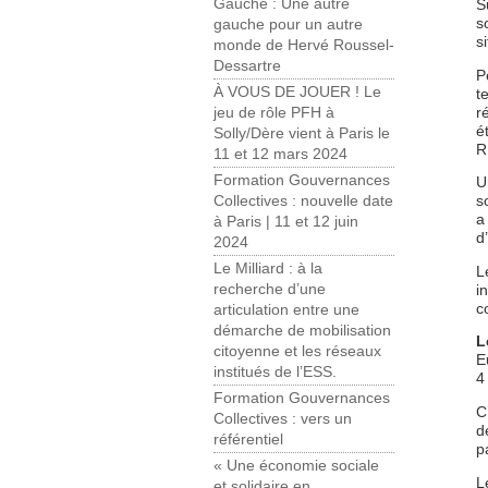
Gauche : Une autre
S
s
gauche pour un autre
s
monde de Hervé Roussel-
Dessartre
P
À VOUS DE JOUER ! Le
t
r
jeu de rôle PFH à
é
Solly/Dère vient à Paris le
R
11 et 12 mars 2024
Formation Gouvernances
U
s
Collectives : nouvelle date
a
à Paris | 11 et 12 juin
d
2024
Le Milliard : à la
L
recherche d’une
i
c
articulation entre une
démarche de mobilisation
L
citoyenne et les réseaux
E
institués de l’ESS.
4
Formation Gouvernances
C
Collectives : vers un
d
référentiel
p
« Une économie sociale
L
et solidaire en