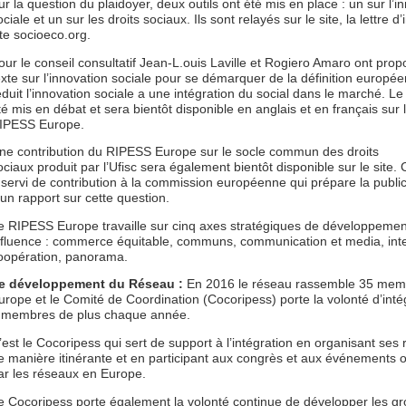
ur la question du plaidoyer, deux outils ont été mis en place : un sur l’i
ociale et un sur les droits sociaux. Ils sont relayés sur le site, la lettre d’i
ite socioeco.org.
our le conseil consultatif Jean-L.ouis Laville et Rogiero Amaro ont pro
exte sur l’innovation sociale pour se démarquer de la définition europé
éduit l’innovation sociale a une intégration du social dans le marché. Le
té mis en débat et sera bientôt disponible en anglais et en français sur l
IPESS Europe.
ne contribution du RIPESS Europe sur le socle commun des droits
ociaux produit par l’Ufisc sera également bientôt disponible sur le site. 
 servi de contribution à la commission européenne qui prépare la publi
’un rapport sur cette question.
e RIPESS Europe travaille sur cinq axes stratégiques de développemen
nfluence : commerce équitable, communs, communication et media, inte
oopération, panorama.
e développement du Réseau :
En 2016 le réseau rassemble 35 mem
urope et le Comité de Coordination (Cocoripess) porte la volonté d’inté
 membres de plus chaque année.
’est le Cocoripess qui sert de support à l’intégration en organisant ses
e manière itinérante et en participant aux congrès et aux événements 
ar les réseaux en Europe.
e Cocoripess porte également la volonté continue de développer les g