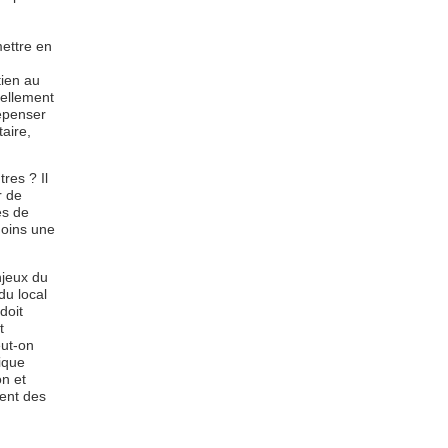
mettre en
tien au
ellement
repenser
aire,
res ? Il
r de
es de
moins une
jeux du
du local
doit
t
eut-on
tique
on et
ent des