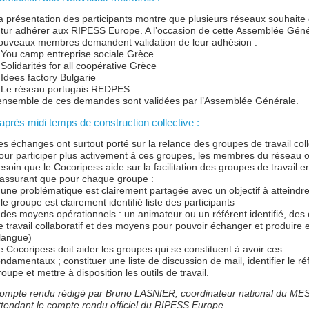
a présentation des participants montre que plusieurs réseaux souhaite 
utur adhérer aux RIPESS Europe. A l’occasion de cette Assemblée Géné
ouveaux membres demandent validation de leur adhésion :
You camp entreprise sociale Grèce
Solidarités for all coopérative Grèce
Idees factory Bulgarie
Le réseau portugais REDPES
’ensemble de ces demandes sont validées par l’Assemblée Générale.
’après midi temps de construction collective :
es échanges ont surtout porté sur la relance des groupes de travail colle
our participer plus activement à ces groupes, les membres du réseau o
esoin que le Cocoripess aide sur la facilitation des groupes de travail e
’assurant que pour chaque groupe :
une problématique est clairement partagée avec un objectif à atteindr
le groupe est clairement identifié liste des participants
des moyens opérationnels : un animateur ou un référent identifié, des
e travail collaboratif et des moyens pour pouvoir échanger et produire
 langue)
e Cocoripess doit aider les groupes qui se constituent à avoir ces
ondamentaux ; constituer une liste de discussion de mail, identifier le ré
roupe et mettre à disposition les outils de travail.
ompte rendu rédigé par Bruno LASNIER, coordinateur national du ME
ttendant le compte rendu officiel du RIPESS Europe