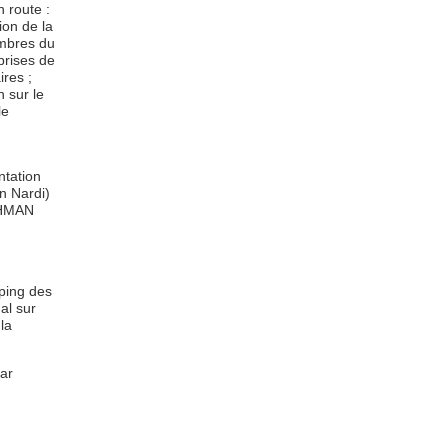
 route :
ion de la
embres du
prises de
ires ;
 sur le
le
ntation
n Nardi)
TCHMAN
pping des
al sur
 la
par