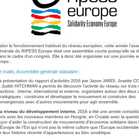
elon le fonctionnement habituel du réseau européen, cette année l’as
énérale du RIPESS Europe était une assemblée courte puisqu’elle se d
ans le cadre d’un congrès. Elle a donc été organisée sur une journée 
emps :
e matin, Assemblée générale statutaire :
a présentation du rapport d’activités 2016 par Jason JARDI, Josette
t Judith HITCHMAN a permis de découvrir l’activité du réseau sur trois
’actions : interne, international et externe, organisées autour des deux
tratégiques : construire et développer le mouvement et construire des
onvergences avec d’autres mouvements pour agir ensemble.
u niveau du développement interne,
2016 a été une année consolid
iens avec les nouveaux membres en Hongrie, en Croatie avec la questio
açon d’aider la construction de mouvements d’économie solidaire dans 
’Europe de l’Est qui n’ont pas la même culture que l’Europe occidentale,
e leur histoire récente d’appartenance au bloc soviétique.