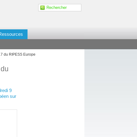
Ressources
017 du RIPESS Europe
 du
redi 9
péen sur