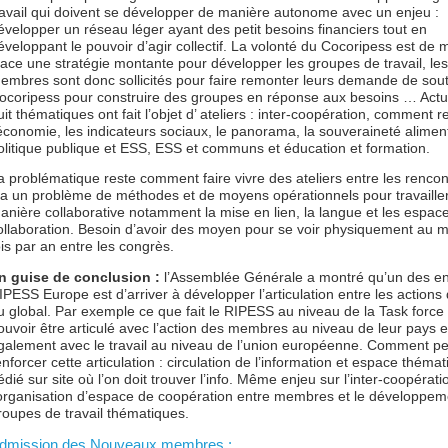
ravail qui doivent se développer de manière autonome avec un enjeu :
évelopper un réseau léger ayant des petit besoins financiers tout en
éveloppant le pouvoir d’agir collectif. La volonté du Cocoripess est de 
lace une stratégie montante pour développer les groupes de travail, les
embres sont donc sollicités pour faire remonter leurs demande de sou
ocoripess pour construire des groupes en réponse aux besoins … Actu
uit thématiques ont fait l’objet d’ ateliers : inter-coopération, comment 
’économie, les indicateurs sociaux, le panorama, la souveraineté aliment
olitique publique et ESS, ESS et communs et éducation et formation.
a problématique reste comment faire vivre des ateliers entre les rencont
 a un problème de méthodes et de moyens opérationnels pour travaille
anière collaborative notamment la mise en lien, la langue et les espac
ollaboration. Besoin d’avoir des moyen pour se voir physiquement au 
ois par an entre les congrès.
n guise de conclusion :
l’Assemblée Générale a montré qu’un des en
IPESS Europe est d’arriver à développer l’articulation entre les actions 
u global. Par exemple ce que fait le RIPESS au niveau de la Task force 
ouvoir être articulé avec l’action des membres au niveau de leur pays e
galement avec le travail au niveau de l’union européenne. Comment p
enforcer cette articulation : circulation de l’information et espace théma
édié sur site où l’on doit trouver l’info. Même enjeu sur l’inter-coopérati
’organisation d’espace de coopération entre membres et le développem
roupes de travail thématiques.
dmission des Nouveaux membres :