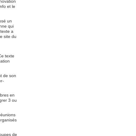
nnovation
nfo et le
posé un
enne qui
 texte a
e site du
Ce texte
cation
t de son
r-
bres en
grer 3 ou
 réunions
organisés
roupes de