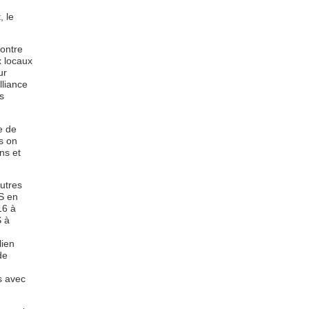
 le
contre
x locaux
ur
lliance
s
e de
s on
ns et
utres
SS en
16 à
S à
lien
de
s avec