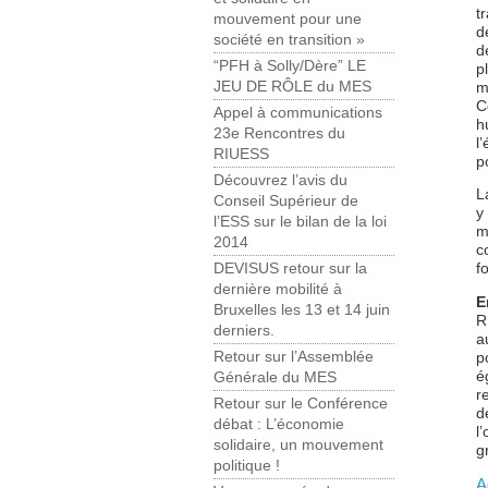
t
mouvement pour une
d
société en transition »
d
“PFH à Solly/Dère” LE
p
JEU DE RÔLE du MES
m
C
Appel à communications
h
23e Rencontres du
l
RIUESS
p
Découvrez l’avis du
L
Conseil Supérieur de
y
l’ESS sur le bilan de la loi
m
2014
c
f
DEVISUS retour sur la
dernière mobilité à
E
Bruxelles les 13 et 14 juin
R
derniers.
a
Retour sur l’Assemblée
p
é
Générale du MES
r
Retour sur le Conférence
d
débat : L’économie
l
solidaire, un mouvement
g
politique !
A