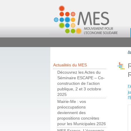
A
Actualités du MES
Découvrez les Actes du
Séminaire ESCAPE – Co-
construction de l’action
l
publique, 2 et 3 octobre
j
2025
l
Mairie-Me : vos
préoccupations
deviennent des
propositions concrètes
pour les Municipales 2026
MES France- L’économie