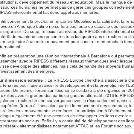
nstitutions, développement du réseau et éducation. Mais le manque de
essources humaines ne permet pas de gérer ces groupes correctement,
IPESS intercontinental fait donc appel aux membres.
nfin concernant la prochaine rencontre Globalisons la solidarité, la ren
révue en Amérique Latine ne se fera pas faute de capacité des réseau
 s’organiser. Du coup, réflexion au niveau du RIPESS intercontinental s
’intérêt de maintenir ces rencontres tous les quatre ans et recherche d’a
our se joindre à un autre mouvement pour construire un prochain temp
nternational.
nfin en préparation une réunion internationale à Barcelone qui permett
assembler avec le RIPESS différents réseaux thématiques avec lesquel
uisse développer des alliances, mais cela demande des moyens humai
’investissement des membres.
ur dimension externe
: Le RIPESS Europe cherche à s’associer à d’a
artenaires pour faire avancer le développement et la promotion de l’E
urope. Un premier forum sur l’économie solidaire a été organisé en 20
ruxelles avec le groupe des partis de gauche alternatif. 2016 le RIPES
galement recherché une convergence avec le réseau des entreprises
écupérées (forum à Thessalonique) et le mouvement des communs, le 
ntre les deux mouvements se renforce. La participation à l’événement 
alaga a également été une occasion de développer les liens avec les
ntrepreneurs sociaux. Enfin il y a continuité de développement des lien
es réseaux altermondialistes notamment ATTAC et les Forums sociaux.