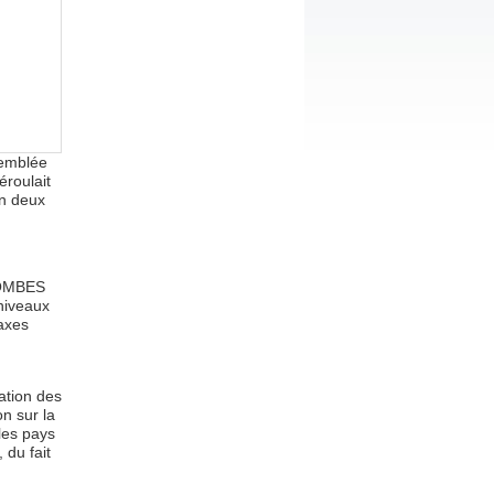
semblée
éroulait
en deux
 COMBES
 niveaux
 axes
ation des
n sur la
les pays
 du fait