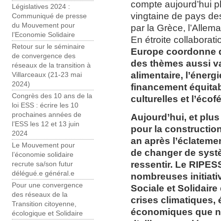
compte aujourd’hui 
Législatives 2024 :
vingtaine de pays de
Communiqué de presse
du Mouvement pour
par la Grèce, l’Allem
l’Economie Solidaire
En étroite collabora
Retour sur le séminaire
Europe coordonne d
de convergence des
des thèmes aussi va
réseaux de la transition à
alimentaire, l’énerg
Villarceaux (21-23 mai
2024)
financement équitab
Congrès des 10 ans de la
culturelles et l’éco
loi ESS : écrire les 10
prochaines années de
Aujourd’hui, et plus
l’ESS les 12 et 13 juin
pour la constructi
2024
an après l’éclatemen
Le Mouvement pour
de changer de systè
l’économie solidaire
ressentir. Le RIPES
recrute sa/son futur
délégué.e général.e
nombreuses initiat
Pour une convergence
Sociale et Solidaire
des réseaux de la
crises climatiques, 
Transition citoyenne,
économiques que n
écologique et Solidaire