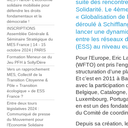
suite des rencontre
solidaire mobilisée pour
Solidarité. Le 4èm
défendre les droits
« Globalisation de l
fondamentaux et la
démocratie !
déroulé à Schiffla
INSCRIPTIONS
lancer une dynami
Assemblée Générale &
entre les réseaux d
Séminaire Stratégique du
MES France | 14 - 15
(ESS) au niveau e
octobre 2024 | PARIS
Pour l’Europe, Eric L
Formation Meneur-se du
Jeu PFH à Solly/Dère
(WFTO) ont pris l’en
Vers un rapprochement
structuration d’une 
MES, Collectif de la
Et c’est en 2011 à B
Transition Citoyenne &
avec la participation
Pôle « Transition
écologique » de ESS
Belgique, Catalogne, 
France ?
Luxembourg, Portuga
Entre deux tours
en est un des fondateu
législatives 2024 :
du Comité de coordin
Communiqué de presse
du Mouvement pour
Depuis sa création, l
l’Economie Solidaire