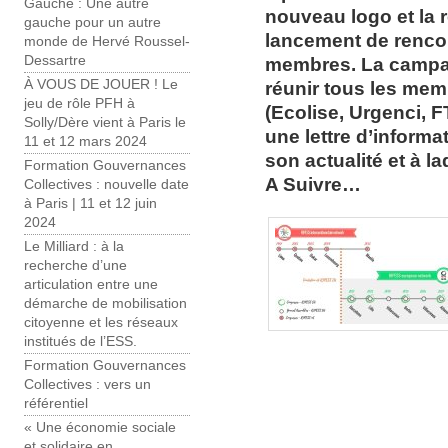
Gauche : Une autre
nouveau logo et la r
gauche pour un autre
lancement de rencon
monde de Hervé Roussel-
Dessartre
membres. La campag
À VOUS DE JOUER ! Le
réunir tous les memb
jeu de rôle PFH à
(Ecolise, Urgenci, F
Solly/Dère vient à Paris le
une lettre d’inform
11 et 12 mars 2024
son actualité et à l
Formation Gouvernances
A Suivre…
Collectives : nouvelle date
à Paris | 11 et 12 juin
2024
Le Milliard : à la
recherche d’une
articulation entre une
démarche de mobilisation
citoyenne et les réseaux
institués de l’ESS.
Formation Gouvernances
Collectives : vers un
référentiel
« Une économie sociale
et solidaire en