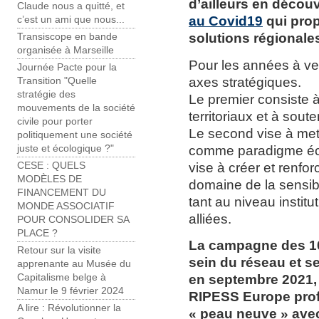
d’ailleurs en découv
Claude nous a quitté, et
au Covid19
qui propo
c’est un ami que nous...
solutions régional
Transiscope en bande
organisée à Marseille
Pour les années à veni
Journée Pacte pour la
axes stratégiques.
Transition "Quelle
stratégie des
Le premier consiste
mouvements de la société
territoriaux et à sou
civile pour porter
Le second vise à mett
politiquement une société
comme paradigme écon
juste et écologique ?"
vise à créer et renfo
CESE : QUELS
MODÈLES DE
domaine de la sensibi
FINANCEMENT DU
tant au niveau instit
MONDE ASSOCIATIF
alliées.
POUR CONSOLIDER SA
PLACE ?
La campagne des 10 
Retour sur la visite
sein du réseau et s
apprenante au Musée du
en septembre 2021, 
Capitalisme belge à
Namur le 9 février 2024
RIPESS Europe profi
A lire : Révolutionner la
« peau neuve » avec