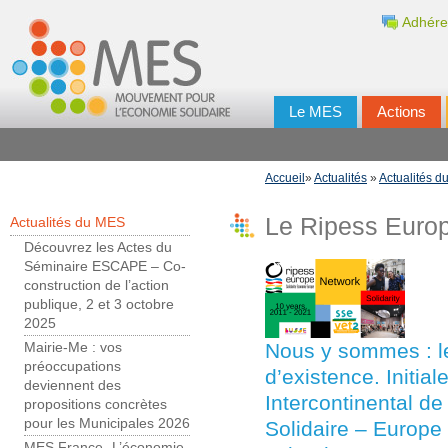
Adhére
Le MES
Actions
Accueil
»
Actualités
»
Actualités 
Le Ripess Europ
Actualités du MES
Découvrez les Actes du
Séminaire ESCAPE – Co-
construction de l’action
publique, 2 et 3 octobre
2025
Nous y sommes : l
Mairie-Me : vos
préoccupations
d’existence. Initia
deviennent des
Intercontinental d
propositions concrètes
pour les Municipales 2026
Solidaire – Europe
MES France- L’économie