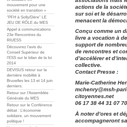
associations mais l
mouvement pour une
actions de la société
société en transition »
sur soi et le désarroi
“PFH à Solly/Dère” LE
menacent la démocr
JEU DE RÔLE du MES
Appel à communications
Conçu comme un dia
23e Rencontres du
livre a vocation à d
RIUESS
support de nombreu
Découvrez l’avis du
de rencontres et co
Conseil Supérieur de
d’accélérer et d’int
l’ESS sur le bilan de la loi
2014
collective.
DEVISUS retour sur la
Contact Presse :
dernière mobilité à
Bruxelles les 13 et 14 juin
Marie-Catherine Hen
derniers.
mchenry@msh-paris.
Retour sur l’Assemblée
citoyennes.net
Générale du MES
06 17 38 44 31 07 70
Retour sur le Conférence
débat : L’économie
À noter d’ores et dé
solidaire, un mouvement
accompagneront sa 
politique !