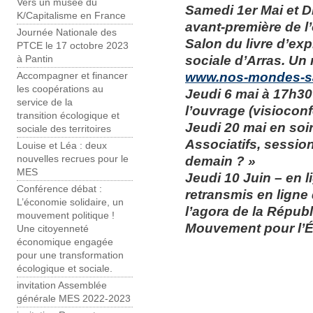
Vers un musée du
Samedi 1er Mai et D
K/Capitalisme en France
avant-première de l
Journée Nationale des
Salon du livre d’exp
PTCE le 17 octobre 2023
sociale d’Arras. Un 
à Pantin
www.nos-mondes-s
Accompagner et financer
les coopérations au
Jeudi 6 mai à 17h30 
service de la
l’ouvrage (visiocon
transition écologique et
Jeudi 20 mai en soi
sociale des territoires
Associatifs, sessio
Louise et Léa : deux
demain ? »
nouvelles recrues pour le
MES
Jeudi 10 Juin – en l
Conférence débat :
retransmis en ligne
L’économie solidaire, un
l’agora de la Répub
mouvement politique !
Mouvement pour l’É
Une citoyenneté
économique engagée
pour une transformation
écologique et sociale.
invitation Assemblée
générale MES 2022-2023