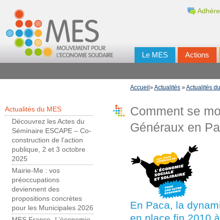
Adhére
Le MES
Actions
Accueil
»
Actualités
»
Actualités 
Comment se mobi
Actualités du MES
Découvrez les Actes du
Généraux en Pa
Séminaire ESCAPE – Co-
construction de l’action
publique, 2 et 3 octobre
2025
Mairie-Me : vos
préoccupations
deviennent des
propositions concrètes
En Paca, la dynami
pour les Municipales 2026
en place fin 2010 à
MES France- L’économie