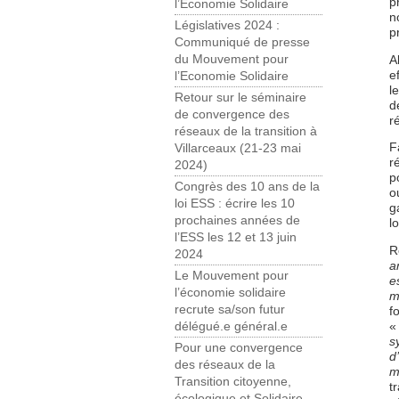
p
l’Economie Solidaire
n
Législatives 2024 :
p
Communiqué de presse
du Mouvement pour
A
e
l’Economie Solidaire
l
Retour sur le séminaire
d
de convergence des
r
réseaux de la transition à
F
Villarceaux (21-23 mai
r
2024)
p
Congrès des 10 ans de la
o
loi ESS : écrire les 10
g
prochaines années de
l
l’ESS les 12 et 13 juin
R
2024
a
Le Mouvement pour
e
l’économie solidaire
m
recrute sa/son futur
f
délégué.e général.e
s
Pour une convergence
d
des réseaux de la
m
Transition citoyenne,
t
écologique et Solidaire