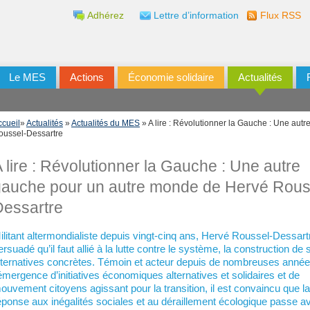
Adhérez
Lettre d’information
Flux RSS
Le MES
Actions
Économie solidaire
Actualités
ccueil
»
Actualités
»
Actualités du MES
» A lire : Révolutionner la Gauche : Une au
oussel-Dessartre
 lire : Révolutionner la Gauche : Une autre
gauche pour un autre monde de Hervé Rous
Dessartre
ilitant altermondialiste depuis vingt-cinq ans, Hervé Roussel-Dessart
ersuadé qu’il faut allié à la lutte contre le système, la construction de 
lternatives concrètes. Témoin et acteur depuis de nombreuses anné
’émergence d’initiatives économiques alternatives et solidaires et de
ouvement citoyens agissant pour la transition, il est convaincu que la
éponse aux inégalités sociales et au déraillement écologique passe av