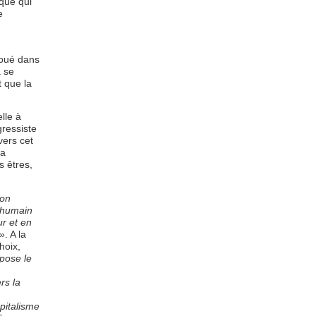
que qui
e
houé dans
à se
 que la
lle à
gressiste
vers cet
la
s êtres,
son
e humain
ur et en
». A la
hoix,
pose le
rs la
pitalisme