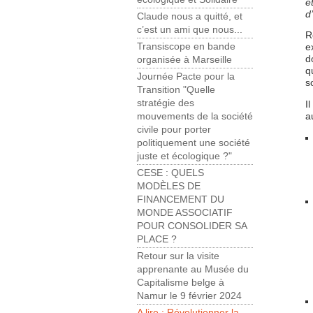
e
d
Claude nous a quitté, et
c’est un ami que nous...
R
Transiscope en bande
e
d
organisée à Marseille
q
Journée Pacte pour la
s
Transition "Quelle
stratégie des
I
a
mouvements de la société
civile pour porter
politiquement une société
juste et écologique ?"
CESE : QUELS
MODÈLES DE
FINANCEMENT DU
MONDE ASSOCIATIF
POUR CONSOLIDER SA
PLACE ?
Retour sur la visite
apprenante au Musée du
Capitalisme belge à
Namur le 9 février 2024
A lire : Révolutionner la