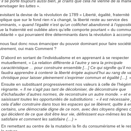
t il se porte toujours aussi bien, je crains que cela ne vienne de la mani
’envisager les luttes
».
evisitant la devise de la révolution de 1789 « Liberté, égalité, fraternité 
xplique que sur le fond rien n’a changé, la liberté reste au service des
ominants, «
quand l’égalité n’est qu’un colifichet abandonné à l’opposit
ue la fraternité est oubliée alors qu’elle comporte pourtant « du commu
olidarité » qui pourraient être déterminants dans la révolution à accompl
l nous faut donc nous émanciper du pouvoir dominant pour faire société
utrement, oui mais Comment ?
D’abord en sortant de l’individualisme et en apprenant à se respecter
mutuellement, «
La relation différente à l’autre y sera la principale
caractéristique ... pour construire ensemble […] Ce qui signifie qu’il n
faudra apprendre à contenir la liberté érigée aujourd’hui au rang de v
christique pour laisser pleinement s’exprimer commun et égalité […].
Ensuite en substituant progressivement nos valeurs à celle de l’hégé
régnante. «
Il ne s’agit pas tant de décoloniser, de déconstruire que
d’échafauder d’autres normes, de reconstruire un autre monde. » et 
saisissant toutes les opportunités de substitutions : « il est nécessaire
cela d’aller construire dans tous les espaces qui se libèrent, quitte à en
certains, une démocratie digne de ce nom, avec des citoyens dignes 
qui décident de ce que doit être leur vie, définissent eux-mêmes les b
satisfaire et comment les satisfaire (…)
»
En remettant au centre de la mutation la fin du consumérisme et le re