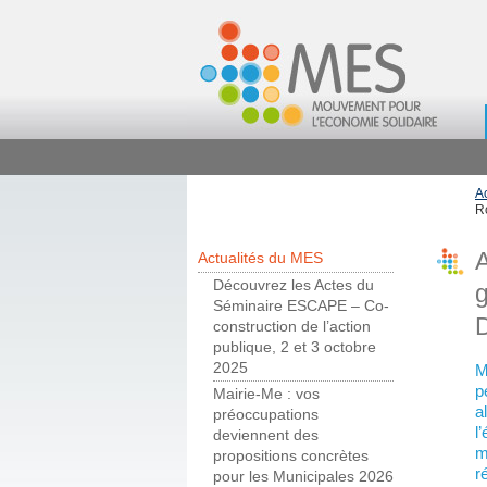
A
R
A
Actualités du MES
Découvrez les Actes du
Séminaire ESCAPE – Co-
construction de l’action
publique, 2 et 3 octobre
2025
M
p
Mairie-Me : vos
a
préoccupations
l
deviennent des
m
propositions concrètes
r
pour les Municipales 2026