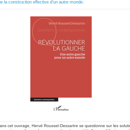
ar la construction effective d’un autre monde.
ans cet ouvrage, Hervé Roussel-Dessartre se questionne sur les solut