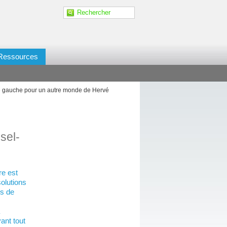
Ressources
tre gauche pour un autre monde de Hervé
sel-
re est
solutions
es de
ant tout