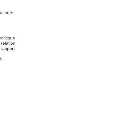
ucteurs
olitique
relation
 rapport
é.