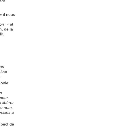
ère
» il nous
ion
» et
n, de la
ir.
ous
aleur
»
monie
en
 pour
 libérer
ce nom,
esoins à
spect de