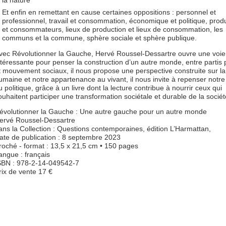
la nature
Et enfin en remettant en cause certaines oppositions : personnel et
professionnel, travail et consommation, économique et politique, prod
et consommateurs, lieux de production et lieux de consommation, les
communs et la commune, sphère sociale et sphère publique.
vec Révolutionner la Gauche, Hervé Roussel-Dessartre ouvre une voie
ntéressante pour penser la construction d’un autre monde, entre partis p
t mouvement sociaux, il nous propose une perspective construite sur la 
umaine et notre appartenance au vivant, il nous invite à repenser notre
u politique, grâce à un livre dont la lecture contribue à nourrir ceux qui
ouhaitent participer une transformation sociétale et durable de la sociét
évolutionner la Gauche : Une autre gauche pour un autre monde
ervé Roussel-Dessartre
ans la Collection : Questions contemporaines, édition L’Harmattan,
ate de publication : 8 septembre 2023
roché - format : 13,5 x 21,5 cm • 150 pages
angue : français
SBN : 978-2-14-049542-7
rix de vente 17 €