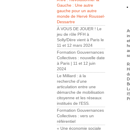
Gauche : Une autre
gauche pour un autre
monde de Hervé Roussel-
Dessartre
À VOUS DE JOUER ! Le
A
jeu de rôle PFH à
i
Solly/Dère vient à Paris le
e
11 et 12 mars 2024
h
a
Formation Gouvernances
s
Collectives : nouvelle date
à Paris | 11 et 12 juin
R
2024
H
d
Le Milliard : à la
D
recherche d’une
B
articulation entre une
L
démarche de mobilisation
I
citoyenne et les réseaux
P
institués de l’ESS.
Formation Gouvernances
Collectives : vers un
référentiel
« Une économie sociale