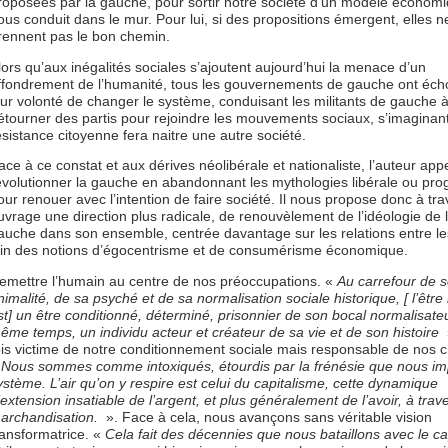
roposées par la gauche, pour sortir notre société d’un modèle économi
ous conduit dans le mur. Pour lui, si des propositions émergent, elles n
rennent pas le bon chemin.
lors qu’aux inégalités sociales s’ajoutent aujourd’hui la menace d’un
ffondrement de l’humanité, tous les gouvernements de gauche ont éc
eur volonté de changer le système, conduisant les militants de gauche 
étourner des partis pour rejoindre les mouvements sociaux, s’imaginant
ésistance citoyenne fera naitre une autre société.
ace à ce constat et aux dérives néolibérale et nationaliste, l’auteur appe
évolutionner la gauche en abandonnant les mythologies libérale ou pro
our renouer avec l’intention de faire société. Il nous propose donc à tra
uvrage une direction plus radicale, de renouvèlement de l’idéologie de 
auche dans son ensemble, centrée davantage sur les relations entre le
oin des notions d’égocentrisme et de consumérisme économique.
emettre l’humain au centre de nos préoccupations. «
Au carrefour de 
nimalité, de sa psyché et de sa normalisation sociale historique, [ l’êtr
st] un être conditionné, déterminé, prisonnier de son bocal normalisate
ême temps, un individu acteur et créateur de sa vie et de son histoire
ois victime de notre conditionnement sociale mais responsable de nos c
«
Nous sommes comme intoxiqués, étourdis par la frénésie que nous im
ystème. L’air qu’on y respire est celui du capitalisme, cette dynamique
’extension insatiable de l’argent, et plus généralement de l’avoir, à trave
archandisation.
». Face à cela, nous avançons sans véritable vision
ransformatrice. «
Cela fait des décennies que nous bataillons avec le ca