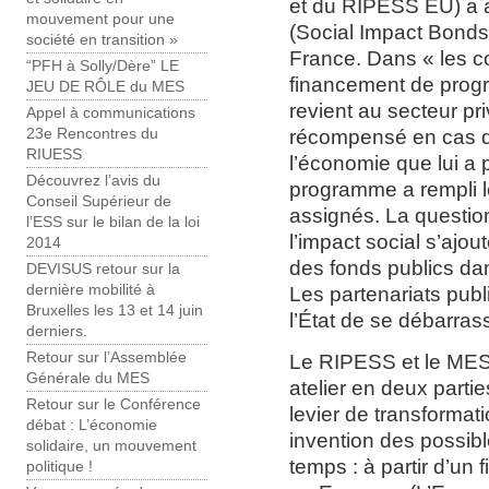
et du RIPESS EU) a al
mouvement pour une
(Social Impact Bonds
société en transition »
France. Dans « les co
“PFH à Solly/Dère” LE
financement de prog
JEU DE RÔLE du MES
revient au secteur pri
Appel à communications
récompensé en cas de
23e Rencontres du
RIUESS
l’économie que lui a p
Découvrez l’avis du
programme a rempli le
Conseil Supérieur de
assignés. La question
l’ESS sur le bilan de la loi
l’impact social s’ajo
2014
des fonds publics dan
DEVISUS retour sur la
dernière mobilité à
Les partenariats publ
Bruxelles les 13 et 14 juin
l’État de se débarras
derniers.
Retour sur l’Assemblée
Le RIPESS et le MES é
Générale du MES
atelier en deux partie
Retour sur le Conférence
levier de transformati
débat : L’économie
invention des possibl
solidaire, un mouvement
temps : à partir d’un
politique !