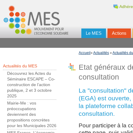
Adhére
Le MES
Actions
Accueil
»
Actualités
»
Actualités 
Etat généraux de
Actualités du MES
Découvrez les Actes du
consultation
Séminaire ESCAPE – Co-
construction de l’action
La "consultation" d
publique, 2 et 3 octobre
2025
(EGA) est ouverte, p
Mairie-Me : vos
la plateforme colla
préoccupations
consultation.
deviennent des
propositions concrètes
Pour participer à la co
pour les Municipales 2026
cette page, puis valide
MES France- L’économie