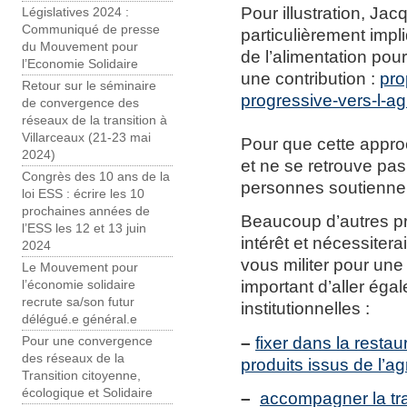
Pour illustration, Ja
Législatives 2024 :
Communiqué de presse
particulièrement imp
du Mouvement pour
de l’alimentation pou
l’Economie Solidaire
une contribution :
pro
Retour sur le séminaire
progressive-vers-l-ag
de convergence des
réseaux de la transition à
Villarceaux (21-23 mai
Pour que cette approc
2024)
et ne se retrouve pa
Congrès des 10 ans de la
personnes soutiennen
loi ESS : écrire les 10
prochaines années de
Beaucoup d’autres pr
l’ESS les 12 et 13 juin
intérêt et nécessitera
2024
vous militer pour une 
Le Mouvement pour
important d’aller éga
l’économie solidaire
recrute sa/son futur
institutionnelles :
délégué.e général.e
–
fixer dans la resta
Pour une convergence
des réseaux de la
produits issus de l’ag
Transition citoyenne,
écologique et Solidaire
–
accompagner la tra