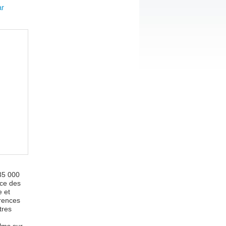
ar
35 000
ace des
e et
érences
tres