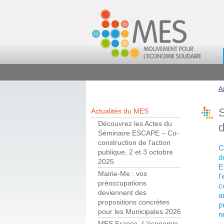
A
S
Actualités du MES
Découvrez les Actes du
d
Séminaire ESCAPE – Co-
construction de l’action
C
publique, 2 et 3 octobre
d
2025
E
Mairie-Me : vos
l
préoccupations
c
deviennent des
a
propositions concrètes
p
pour les Municipales 2026
n
MES France- L’économie