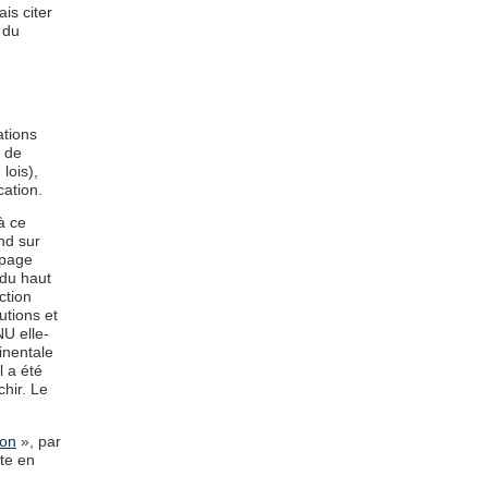
ais citer
 du
ations
r de
lois),
cation.
à ce
nd sur
 page
 du haut
ction
utions et
U elle-
inentale
l a été
hir. Le
ion
», par
ite en