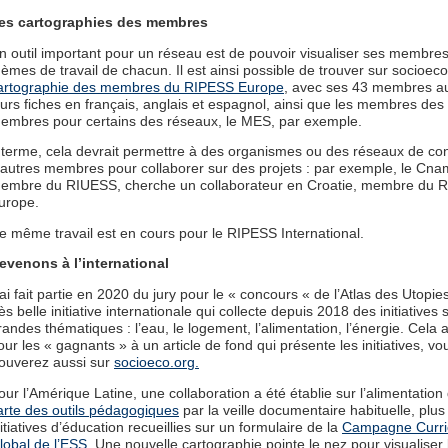
es cartographies des membres
n outil important pour un réseau est de pouvoir visualiser ses membres
hèmes de travail de chacun. Il est ainsi possible de trouver sur socioeco
artographie des membres du RIPESS Europe
, avec ses 43 membres au 
eurs fiches en français, anglais et espagnol, ainsi que les membres des
embres pour certains des réseaux, le MES, par exemple.
 terme, cela devrait permettre à des organismes ou des réseaux de con
’autres membres pour collaborer sur des projets : par exemple, le Cna
embre du RIUESS, cherche un collaborateur en Croatie, membre du 
urope.
e même travail est en cours pour le RIPESS International.
evenons à l’international
’ai fait partie en 2020 du jury pour le « concours « de l’Atlas des Utopie
rès belle initiative internationale qui collecte depuis 2018 des initiatives 
randes thématiques : l’eau, le logement, l’alimentation, l’énergie. Cela a
our les « gagnants » à un article de fond qui présente les initiatives, vo
rouverez aussi sur
socioeco.org.
our l’Amérique Latine, une collaboration a été établie sur l’alimentatio
arte des outils pédagogiques
par la veille documentaire habituelle, plus
nitiatives d’éducation recueillies sur un formulaire de la
Campagne Curri
lobal de l’ESS
. Une nouvelle cartographie pointe le nez pour visualiser 