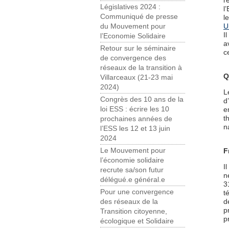
r
Législatives 2024 :
l
Communiqué de presse
l
U
du Mouvement pour
I
l’Economie Solidaire
a
Retour sur le séminaire
c
de convergence des
réseaux de la transition à
Q
Villarceaux (21-23 mai
2024)
L
Congrès des 10 ans de la
d
loi ESS : écrire les 10
e
t
prochaines années de
n
l’ESS les 12 et 13 juin
2024
Le Mouvement pour
F
l’économie solidaire
I
recrute sa/son futur
n
délégué.e général.e
3
Pour une convergence
t
d
des réseaux de la
p
Transition citoyenne,
p
écologique et Solidaire