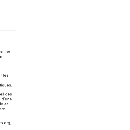
cation
de
r les
tiques.
ueil des
e d’une
le et
tre
co.org,