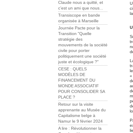
Claude nous a quitté, et
U
c’est un ami que nous...
c
l
Transiscope en bande
organisée à Marseille
U
Journée Pacte pour la
Transition "Quelle
S
stratégie des
t
mouvements de la société
n
civile pour porter
d
politiquement une société
L
juste et écologique ?"
t
CESE : QUELS
l
MODÈLES DE
«
FINANCEMENT DU
d
a
MONDE ASSOCIATIF
d
POUR CONSOLIDER SA
m
PLACE ?
p
Retour sur la visite
d
apprenante au Musée du
l
Capitalisme belge à
P
Namur le 9 février 2024
e
A lire : Révolutionner la
l