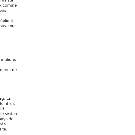
ilms sur
aux comme
ons
déplient
trouve sur
s
ormations
ettent de
org. En
eint les
00
e visites
 pays de
rès
ite.