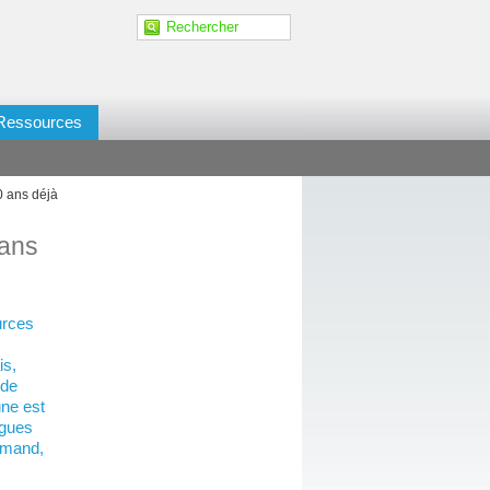
Ressources
0 ans déjà
 ans
urces
is,
 de
une est
ngues
lemand,