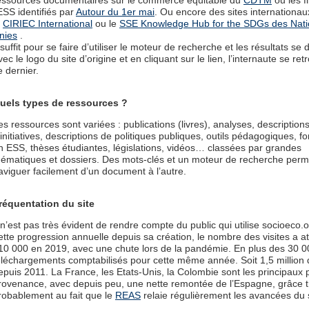
essources documentaires sur le commerce équitable du
CDTM
ou les f
’ESS identifiés par
Autour du 1er mai
. Ou encore des sites internation
e
CIRIEC International
ou le
SSE Knowledge Hub for the SDGs des Nati
nies
.
l suffit pour se faire d’utiliser le moteur de recherche et les résultats se 
vec le logo du site d’origine et en cliquant sur le lien, l’internaute se re
e dernier.
uels types de ressources ?
es ressources sont variées : publications (livres), analyses, description
’initiatives, descriptions de politiques publiques, outils pédagogiques, f
n ESS, thèses étudiantes, législations, vidéos… classées par grandes
hématiques et dossiers. Des mots-clés et un moteur de recherche perm
aviguer facilement d’un document à l’autre.
réquentation du site
l n’est pas très évident de rendre compte du public qui utilise socioeco.
ette progression annuelle depuis sa création, le nombre des visites a att
10 000 en 2019, avec une chute lors de la pandémie. En plus des 30 0
éléchargements comptabilisés pour cette même année. Soit 1,5 million d
epuis 2011. La France, les Etats-Unis, la Colombie sont les principaux
rovenance, avec depuis peu, une nette remontée de l’Espagne, grâce t
robablement au fait que le
REAS
relaie régulièrement les avancées du s