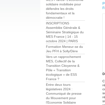
P
solidaire mobilisée pour
F
défendre les droits
fondamentaux et la
démocratie !
INSCRIPTIONS
Assemblée Générale &
Séminaire Stratégique du
MES France | 14 - 15
octobre 2024 | PARIS
Formation Meneur-se du
Jeu PFH à Solly/Dère
Vers un rapprochement
MES, Collectif de la
Transition Citoyenne &
Pôle « Transition
D
écologique » de ESS
France ?
C
Entre deux tours
r
c
législatives 2024 :
s
Communiqué de presse
r
du Mouvement pour
s
l’Economie Solidaire