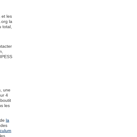
 et les
.org la
total,
tacter
m,
RIPESS
s, une
sur 4
boutit
us les
n de
la
 des
culum
les