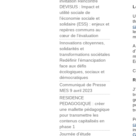
invitation Rencontre
L
DEVISUS : Impact et
utilité sociale de
U
l’économie sociale et
t
solidaire (ESS) : enjeux et
c
repères communs au
l
cœur de l’évaluation
m
Innovations citoyennes,
A
solidarités et
d
transformations sociétales
m
Redéfinir l’émancipation
E
face aux défis
C
écologiques, sociaux et
démocratiques
R
Communiqué de Presse
J
MES 9 avril 2023
t
RESIDENCE
g
PEDAGOGIQUE : créer
p
une mallette pédagogique
t
pour transmettre les
P
contenus capitalisés en
c
phase 1
i
Journée d’étude
G