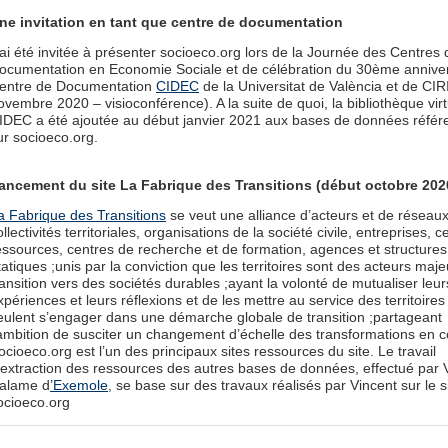
ne invitation en tant que centre de documentation
’ai été invitée à présenter socioeco.org lors de la Journée des Centres 
ocumentation en Economie Sociale et de célébration du 30ème anniver
entre de Documentation
CIDEC
de la Universitat de València et de CI
ovembre 2020 – visioconférence). A la suite de quoi, la bibliothèque virt
IDEC a été ajoutée au début janvier 2021 aux bases de données réfé
ur socioeco.org.
ancement du site La Fabrique des Transitions (début octobre 202
a Fabrique des Transitions
se veut une alliance d’acteurs et de réseaux
ollectivités territoriales, organisations de la société civile, entreprises, c
essources, centres de recherche et de formation, agences et structures
tatiques ;unis par la conviction que les territoires sont des acteurs maje
ransition vers des sociétés durables ;ayant la volonté de mutualiser leur
xpériences et leurs réflexions et de les mettre au service des territoires
eulent s’engager dans une démarche globale de transition ;partageant
’ambition de susciter un changement d’échelle des transformations en c
ocioeco.org est l’un des principaux sites ressources du site. Le travail
’extraction des ressources des autres bases de données, effectué par 
alame d
’Exemole
, se base sur des travaux réalisés par Vincent sur le s
ocioeco.org