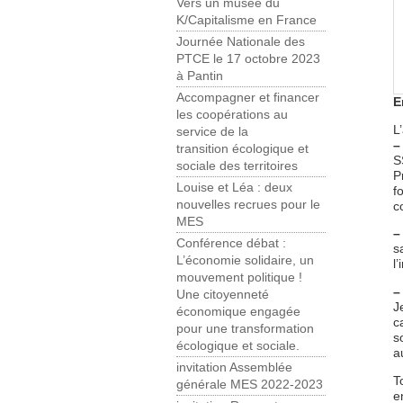
Vers un musée du
K/Capitalisme en France
Journée Nationale des
PTCE le 17 octobre 2023
à Pantin
Accompagner et financer
E
les coopérations au
L
service de la
–
transition écologique et
S
sociale des territoires
P
Louise et Léa : deux
f
nouvelles recrues pour le
c
MES
–
Conférence débat :
s
L’économie solidaire, un
l
mouvement politique !
–
Une citoyenneté
J
économique engagée
c
pour une transformation
s
écologique et sociale.
a
invitation Assemblée
T
générale MES 2022-2023
e