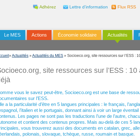
Adhérez
Lettre d’information
Flux RSS
Le MES
Actions
Économie solidaire
Actualités
ccueil
»
Actualités
»
Actualités du MES
» Socioeco.org, site ressources sur l’ESS : 1
ocioeco.org, site ressources sur l’ESS : 10
éjà
omme vous le savez peut-être, Socioeco.org est une base de resso
ocumentaires sur l’ESS.
lle a la particularité d’être en 5 langues principales : le français, l’angla
’espagnol, l’italien et le portugais, donnant ainsi à voir un large éventail
ontenus. Les pages ne sont pas les traductions l’une de l’autre, chac
utonome et contient des contenus propres. Mais au-delà de ces 5 la
rincipales, vous trouverez aussi des documents en catalan, grec, al
éerlandais, polonais, slovaque, tchèque, russe, roumain et basque.