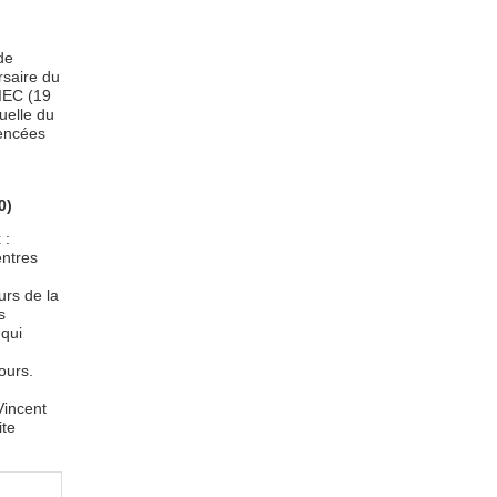
de
saire du
RIEC (19
uelle du
rencées
0)
 :
entres
urs de la
s
 qui
ours.
Vincent
ite