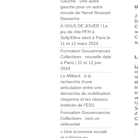
Gauche : Une autre
U
gauche pour un autre
monde de Hervé Roussel-
J
Dessartre
D
À VOUS DE JOUER ! Le
C
n
jeu de rôle PFH à
C
Solly/Dère vient à Paris le
s
11 et 12 mars 2024
Formation Gouvernances
Collectives : nouvelle date
L
à Paris | 11 et 12 juin
L
2024
c
Le Milliard : à la
r
recherche d’une
é
t
articulation entre une
e
démarche de mobilisation
v
citoyenne et les réseaux
l
institués de l’ESS.
S
Formation Gouvernances
d
Collectives : vers un
C
s
référentiel
« Une économie sociale
et solidaire en