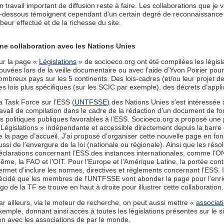
n travail important de diffusion reste à faire. Les collaborations que je v
i-dessous témoignent cependant d’un certain degré de reconnaissance
abeur effectué et de la richesse du site.
ne collaboration avec les Nations Unies
ur la page «
Législations
» de socioeco.org ont été compilées les législ
rouvées lors de la veille documentaire ou avec l’aide d’Yvon Poirier pou
ombreux pays sur les 5 continents. Des lois-cadres (et/ou leur projet de 
es lois plus spécifiques (sur les SCIC par exemple), des décrets d’appli
a Task Force sur l’ESS (
UNTFSSE)
des Nations Unies s’est intéressée 
ravail de compilation dans le cadre de la rédaction d’un document de fo
es politiques publiques favorables à l’ESS. Socioeco.org a proposé une
 Législations » indépendante et accessible directement depuis la barre
e la page d’accueil. J’ai proposé d’organiser cette nouvelle page en fon
ussi de l’envergure de la loi (nationale ou régionale). Ainsi que les résol
éclarations concernant l’ESS des instances internationales, comme l’ON
ême, la FAO et l’OIT. Pour l’Europe et l’Amérique Latine, la portée cont
ermet d’inclure les normes, directives et règlements concernant l’ESS. I
écidé que les membres de l’UNTFSSE vont abonder la page pour l’enric
ogo de la TF se trouve en haut à droite pour illustrer cette collaboration.
ar ailleurs, via le moteur de recherche, on peut aussi mettre «
associat
xemple, donnant ainsi accès à toutes les législations présentes sur le s
ien avec les associations de par le monde.