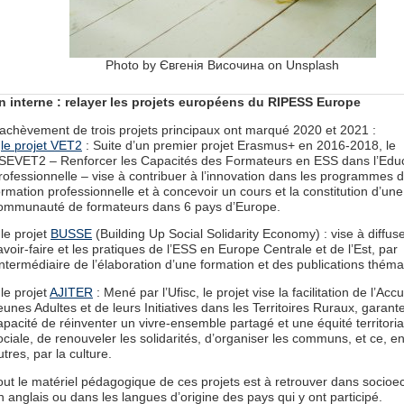
Photo by Євгенія Височина on Unsplash
n interne : relayer les projets européens du RIPESS Europe
’achèvement de trois projets principaux ont marqué 2020 et 2021 :
le projet VET2
: Suite d’un premier projet Erasmus+ en 2016-2018, le
SEVET2 – Renforcer les Capacités des Formateurs en ESS dans l’Edu
rofessionnelle – vise à contribuer à l’innovation dans les programmes 
ormation professionnelle et à concevoir un cours et la constitution d’une
ommunauté de formateurs dans 6 pays d’Europe.
le projet
BUSSE
(Building Up Social Solidarity Economy) : vise à diffuse
avoir-faire et les pratiques de l’ESS en Europe Centrale et de l’Est, par
’intermédiaire de l’élaboration d’une formation et des publications théma
le projet
AJITER
: Mené par l’Ufisc, le projet vise la facilitation de l’Acc
eunes Adultes et de leurs Initiatives dans les Territoires Ruraux, garant
apacité de réinventer un vivre-ensemble partagé et une équité territoria
ociale, de renouveler les solidarités, d’organiser les communs, et ce, en
utres, par la culture.
out le matériel pédagogique de ces projets est à retrouver dans socioe
n anglais ou dans les langues d’origine des pays qui y ont participé.