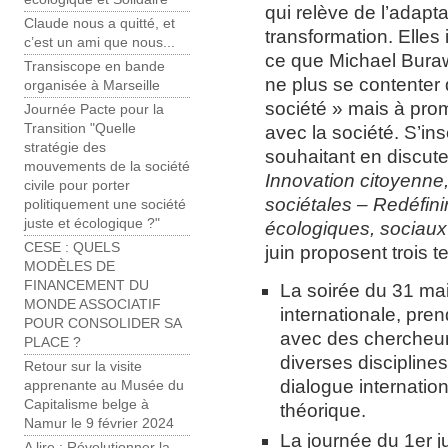
qui relève de l’adapt
Claude nous a quitté, et
transformation. Elles 
c’est un ami que nous...
ce que Michael Buraw
Transiscope en bande
ne plus se contenter
organisée à Marseille
société » mais à pro
Journée Pacte pour la
Transition "Quelle
avec la société. S’i
stratégie des
souhaitant en discute
mouvements de la société
Innovation citoyenne,
civile pour porter
sociétales – Redéfini
politiquement une société
juste et écologique ?"
écologiques, sociaux
CESE : QUELS
juin proposent trois 
MODÈLES DE
FINANCEMENT DU
La soirée du 31 mai
MONDE ASSOCIATIF
internationale, pr
POUR CONSOLIDER SA
avec des chercheurs
PLACE ?
diverses disciplines
Retour sur la visite
dialogue internatio
apprenante au Musée du
Capitalisme belge à
théorique.
Namur le 9 février 2024
La journée du 1er j
A lire : Révolutionner la