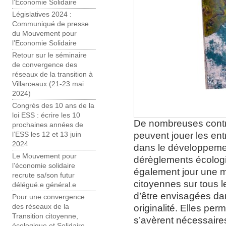
l’Economie Solidaire
Législatives 2024 :
Communiqué de presse
du Mouvement pour
l’Economie Solidaire
Retour sur le séminaire
de convergence des
réseaux de la transition à
Villarceaux (21-23 mai
2024)
Congrès des 10 ans de la
loi ESS : écrire les 10
De nombreuses contri
prochaines années de
peuvent jouer les ent
l’ESS les 12 et 13 juin
2024
dans le développemen
Le Mouvement pour
dérèglements écologiq
l’économie solidaire
également jour une m
recrute sa/son futur
citoyennes sur tous l
délégué.e général.e
d’être envisagées dan
Pour une convergence
originalité. Elles per
des réseaux de la
Transition citoyenne,
s’avèrent nécessaires 
écologique et Solidaire