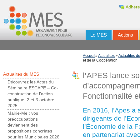
Adhére
Le MES
Actions
Accueil
»
Actualités
»
Actualités 
et de la Coopération
l’APES lance s
Actualités du MES
Découvrez les Actes du
d’accompagneme
Séminaire ESCAPE – Co-
construction de l’action
Fonctionnalité e
publique, 2 et 3 octobre
2025
En 2016, l’Apes a
Mairie-Me : vos
dirigeants de l’Eco
préoccupations
l’Économie de la Fo
deviennent des
propositions concrètes
en partenariat avec
pour les Municipales 2026