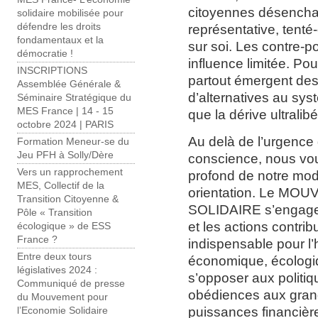
citoyennes désenchan
solidaire mobilisée pour
défendre les droits
représentative, tenté-
fondamentaux et la
sur soi. Les contre-p
démocratie !
influence limitée. Pou
INSCRIPTIONS
partout émergent des 
Assemblée Générale &
d’alternatives au sys
Séminaire Stratégique du
MES France | 14 - 15
que la dérive ultralib
octobre 2024 | PARIS
Au delà de l’urgence
Formation Meneur-se du
Jeu PFH à Solly/Dère
conscience, nous vou
Vers un rapprochement
profond de notre mod
MES, Collectif de la
orientation. Le M
Transition Citoyenne &
SOLIDAIRE s’engage a
Pôle « Transition
et les actions contribu
écologique » de ESS
France ?
indispensable pour l’
Entre deux tours
économique, écologiq
législatives 2024 :
s’opposer aux politiqu
Communiqué de presse
obédiences aux grand
du Mouvement pour
puissances financièr
l’Economie Solidaire