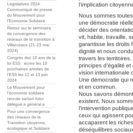
l’implication citoyenne
Législatives 2024 :
Communiqué de presse
Nous sommes toutes e
du Mouvement pour
l’Economie Solidaire
une démocratie réelle
Retour sur le séminaire
décider des orientati
de convergence des
vit, habite, travaille,
réseaux de la transition à
garantisse les droit
Villarceaux (21-23 mai
dignité et nous condui
2024)
travers les territoire
Congrès des 10 ans de la
loi ESS : écrire les 10
principes d’égalité et
prochaines années de
vision internationale
l’ESS les 12 et 13 juin
Une démocratie qui r
2024
et en commun.
Le Mouvement pour
Nous savons démontr
l’économie solidaire
recrute sa/son futur
existent. Nous somm
délégué.e général.e
l’intervention publiqu
Pour une convergence
ceux qui agissent po
des réseaux de la
accaparent les riches
Transition citoyenne,
écologique et Solidaire
déséquilibres sociaux