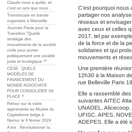
Claude nous a quitté, et
C’est pourquoi nous a
c’est un ami que nous...
partager nos analyse
Transiscope en bande
organisée à Marseille
réseaux et envisage
Journée Pacte pour la
avec ceux et celles q
Transition "Quelle
2017, tel par exempl
stratégie des
de la force et de la p
mouvements de la société
solidaires et qui pro
civile pour porter
politiquement une société
mouvements et résea
juste et écologique ?"
Une première réunion
CESE : QUELS
MODÈLES DE
12h30 à la Maison des
FINANCEMENT DU
rue Belleville Paris 19
MONDE ASSOCIATIF
POUR CONSOLIDER SA
Elle a rassemblé des
PLACE ?
suivantes AITEC Atta
Retour sur la visite
UNADEL, Alicecoop,
apprenante au Musée du
UFISC, APES, NOVETA
Capitalisme belge à
Namur le 9 février 2024
ADEPES. Elle a été su
A lire : Révolutionner la