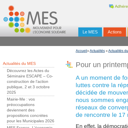
Adhére
Le MES
Actions
Accueil
»
Actualités
»
Actualités 
Pour un printem
Actualités du MES
Découvrez les Actes du
Séminaire ESCAPE – Co-
A un moment de for
construction de l’action
luttes contre la ré
publique, 2 et 3 octobre
décidée de mouvem
2025
nous sommes engag
Mairie-Me : vos
préoccupations
réseaux de conver
deviennent des
de rencontre le 17 
propositions concrètes
pour les Municipales 2026
En effet, la démocrat
MES France- L’économie