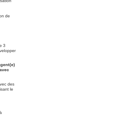
isation
ion de
e 3
évelopper
agent(e)
 avec
avec des
sant le
à