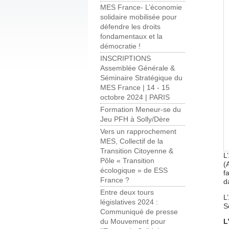
MES France- L’économie
solidaire mobilisée pour
défendre les droits
fondamentaux et la
démocratie !
INSCRIPTIONS
Assemblée Générale &
Séminaire Stratégique du
MES France | 14 - 15
octobre 2024 | PARIS
Formation Meneur-se du
Jeu PFH à Solly/Dère
Vers un rapprochement
MES, Collectif de la
Transition Citoyenne &
L
Pôle « Transition
(
écologique » de ESS
f
France ?
d
Entre deux tours
L
législatives 2024 :
S
Communiqué de presse
L
du Mouvement pour