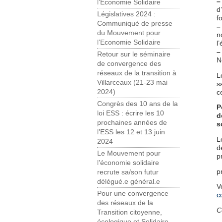
–
l’Economie Solidaire
d
Législatives 2024 :
f
Communiqué de presse
–
du Mouvement pour
n
l’Economie Solidaire
l
–
Retour sur le séminaire
N
de convergence des
réseaux de la transition à
L
Villarceaux (21-23 mai
s
2024)
c
Congrès des 10 ans de la
P
loi ESS : écrire les 10
d
prochaines années de
s
l’ESS les 12 et 13 juin
L
2024
d
Le Mouvement pour
p
l’économie solidaire
p
recrute sa/son futur
délégué.e général.e
V
Pour une convergence
c
des réseaux de la
C
Transition citoyenne,
écologique et Solidaire