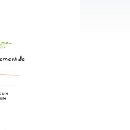
daire,
uste,