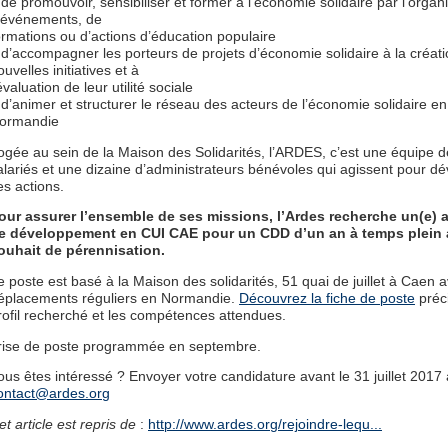
de promouvoir, sensibiliser et former à l’économie solidaire par l’organ
’événements, de
ormations ou d’actions d’éducation populaire
d’accompagner les porteurs de projets d’économie solidaire à la créat
ouvelles initiatives et à
’évaluation de leur utilité sociale
d’animer et structurer le réseau des acteurs de l’économie solidaire en
ormandie
ogée au sein de la Maison des Solidarités, l’ARDES, c’est une équipe d
alariés et une dizaine d’administrateurs bénévoles qui agissent pour d
es actions.
our assurer l’ensemble de ses missions, l’Ardes recherche un(e) 
e développement en CUI CAE pour un CDD d’un an à temps plein
ouhait de pérennisation.
e poste est basé à la Maison des solidarités, 51 quai de juillet à Caen 
éplacements réguliers en Normandie.
Découvrez la fiche de poste
préci
rofil recherché et les compétences attendues.
rise de poste programmée en septembre.
ous êtes intéressé ? Envoyer votre candidature avant le 31 juillet 2017 
ontact@ardes.org
et article est repris de
:
http://www.ardes.org/rejoindre-lequ...