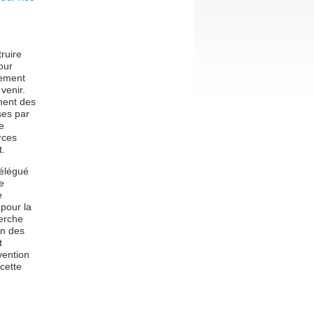
ruire
our
vement
venir.
ment des
ses par
e
rces
t.
délégué
e
e
 pour la
herche
on des
t
vention
cette