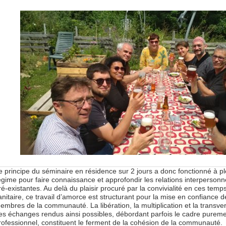
e principe du séminaire en résidence sur 2 jours a donc fonctionné à pl
égime pour faire connaissance et approfondir les relations interpersonn
ré-existantes. Au delà du plaisir procuré par la convivialité en ces temp
anitaire, ce travail d’amorce est structurant pour la mise en confiance d
embres de la communauté. La libération, la multiplication et la transver
es échanges rendus ainsi possibles, débordant parfois le cadre purem
rofessionnel, constituent le ferment de la cohésion de la communauté.