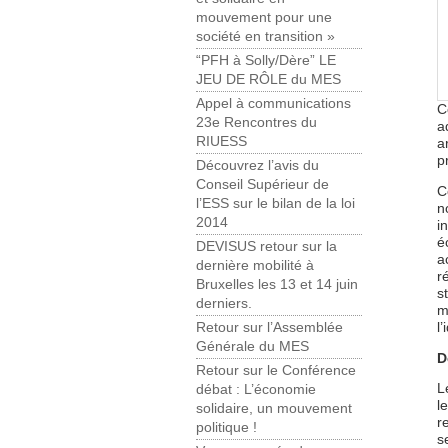
mouvement pour une
société en transition »
“PFH à Solly/Dère” LE
JEU DE RÔLE du MES
Appel à communications
C
23e Rencontres du
a
RIUESS
a
p
Découvrez l’avis du
Conseil Supérieur de
C
l’ESS sur le bilan de la loi
n
2014
i
é
DEVISUS retour sur la
a
dernière mobilité à
r
Bruxelles les 13 et 14 juin
s
derniers.
m
l
Retour sur l’Assemblée
Générale du MES
D
Retour sur le Conférence
L
débat : L’économie
l
solidaire, un mouvement
r
politique !
s