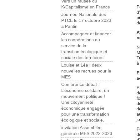
Vers un musée du
P
K/Capitalisme en France
d
Journée Nationale des
p
PTCE le 17 octobre 2023
d
à Pantin
A
Accompagner et financer
r
les coopérations au
service de la
N
transition écologique et
M
sociale des territoires
T
à
Louise et Léa : deux
nouvelles recrues pour le
E
MES
a
Conférence débat :
P
L’économie solidaire, un
d
mouvement politique !
f
Une citoyenneté
d
économique engagée
d
a
pour une transformation
j
écologique et sociale.
invitation Assemblée
P
générale MES 2022-2023
d
d