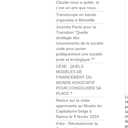
Claude nous a quitté, et
c’est un ami que nous...
Transiscope en bande
organisée à Marseille
Journée Pacte pour la
Transition "Quelle
stratégie des
mouvements de la société
civile pour porter
politiquement une société
juste et écologique ?"
CESE : QUELS
MODÈLES DE
FINANCEMENT DU
MONDE ASSOCIATIF
POUR CONSOLIDER SA
PLACE ?
L
Retour sur la visite
r
apprenante au Musée du
p
Capitalisme belge à
s
m
Namur le 9 février 2024
d
A lire : Révolutionner la
p