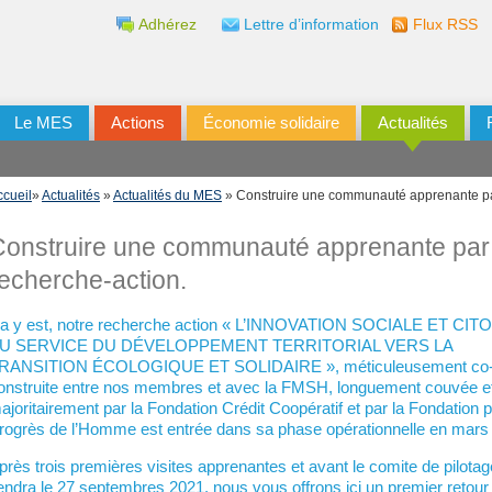
Adhérez
Lettre d’information
Flux RSS
Le MES
Actions
Économie solidaire
Actualités
ccueil
»
Actualités
»
Actualités du MES
» Construire une communauté apprenante par
Construire une communauté apprenante par 
echerche-action.
a y est, notre recherche action « L’INNOVATION SOCIALE ET CI
U SERVICE DU DÉVELOPPEMENT TERRITORIAL VERS LA
RANSITION ÉCOLOGIQUE ET SOLIDAIRE », méticuleusement co
onstruite entre nos membres et avec la FMSH, longuement couvée et
ajoritairement par la Fondation Crédit Coopératif et par la Fondation p
rogrès de l’Homme est entrée dans sa phase opérationnelle en mars 
près trois premières visites apprenantes et avant le comite de pilotag
iendra le 27 septembres 2021, nous vous offrons ici un premier retour