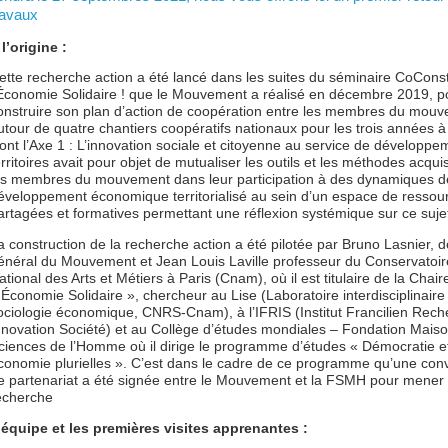
ravaux
 l’origine :
ette recherche action a été lancé dans les suites du séminaire CoConst
’Économie Solidaire ! que le Mouvement a réalisé en décembre 2019, p
onstruire son plan d’action de coopération entre les membres du mou
utour de quatre chantiers coopératifs nationaux pour les trois années à 
ont l’Axe 1 : L’innovation sociale et citoyenne au service de développe
erritoires avait pour objet de mutualiser les outils et les méthodes acqui
es membres du mouvement dans leur participation à des dynamiques d
éveloppement économique territorialisé au sein d’un espace de ressou
artagées et formatives permettant une réflexion systémique sur ce suje
a construction de la recherche action a été pilotée par Bruno Lasnier, 
énéral du Mouvement et Jean Louis Laville professeur du Conservatoir
ational des Arts et Métiers à Paris (Cnam), où il est titulaire de la Chair
 Économie Solidaire », chercheur au Lise (Laboratoire interdisciplinaire
ociologie économique, CNRS-Cnam), à l’IFRIS (Institut Francilien Rec
nnovation Société) et au Collège d’études mondiales – Fondation Mais
ciences de l’Homme où il dirige le programme d’études « Démocratie e
conomie plurielles ». C’est dans le cadre de ce programme qu’une con
e partenariat a été signée entre le Mouvement et la FSMH pour mener 
echerche
’équipe et les premières visites apprenantes :