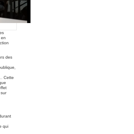
les
, en
ction
urs des
:
publique,
.. Cette
aque
ffet
 sur
durant
e qui