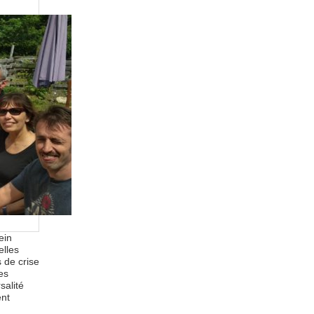
ein
elles
s de crise
es
salité
ent