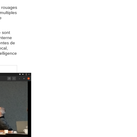
s rouages
multiples
e
e sont
nterne
entes de
ocal,
elligence