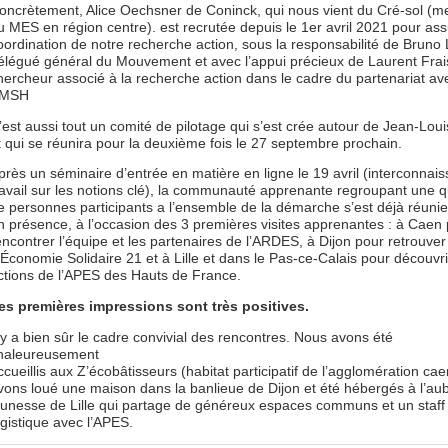
oncrètement, Alice Oechsner de Coninck, qui nous vient du Cré-sol (
u MES en région centre). est recrutée depuis le 1er avril 2021 pour ass
oordination de notre recherche action, sous la responsabilité de Bruno 
élégué général du Mouvement et avec l’appui précieux de Laurent Frai
hercheur associé à la recherche action dans le cadre du partenariat av
MSH
’est aussi tout un comité de pilotage qui s’est crée autour de Jean-Louis
t qui se réunira pour la deuxième fois le 27 septembre prochain.
près un séminaire d’entrée en matière en ligne le 19 avril (interconnai
ravail sur les notions clé), la communauté apprenante regroupant une 
e personnes participants a l’ensemble de la démarche s’est déjà réunie 
n présence, à l’occasion des 3 premières visites apprenantes : à Caen
encontrer l’équipe et les partenaires de l’ARDES, à Dijon pour retrouver
’Économie Solidaire 21 et à Lille et dans le Pas-ce-Calais pour découvri
ctions de l’APES des Hauts de France.
es premières impressions sont très positives.
l y a bien sûr le cadre convivial des rencontres. Nous avons été
haleureusement
ccueillis aux Z’écobâtisseurs (habitat participatif de l’agglomération ca
vons loué une maison dans la banlieue de Dijon et été hébergés à l’au
eunesse de Lille qui partage de généreux espaces communs et un staff
ogistique avec l’APES.