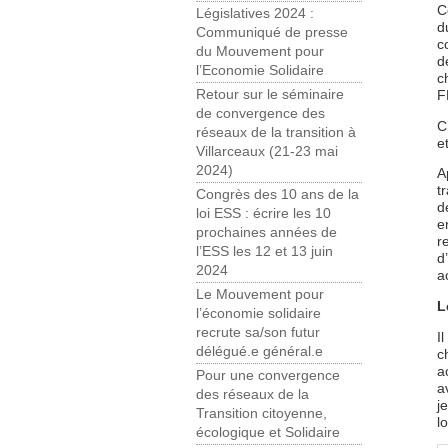
C
Législatives 2024 :
d
Communiqué de presse
c
du Mouvement pour
d
l’Economie Solidaire
c
Retour sur le séminaire
F
de convergence des
C
réseaux de la transition à
e
Villarceaux (21-23 mai
2024)
A
t
Congrès des 10 ans de la
d
loi ESS : écrire les 10
e
prochaines années de
r
l’ESS les 12 et 13 juin
d
2024
a
Le Mouvement pour
L
l’économie solidaire
recrute sa/son futur
I
délégué.e général.e
c
a
Pour une convergence
a
des réseaux de la
j
Transition citoyenne,
l
écologique et Solidaire