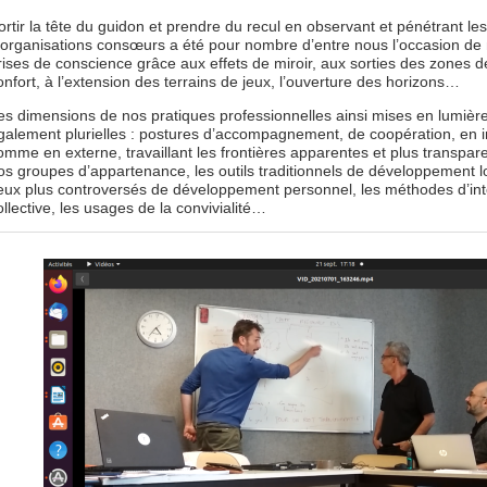
ortir la tête du guidon et prendre du recul en observant et pénétrant le
’organisations consœurs a été pour nombre d’entre nous l’occasion de 
rises de conscience grâce aux effets de miroir, aux sorties des zones d
onfort, à l’extension des terrains de jeux, l’ouverture des horizons…
es dimensions de nos pratiques professionnelles ainsi mises en lumièr
galement plurielles : postures d’accompagnement, de coopération, en i
omme en externe, travaillant les frontières apparentes et plus transpar
os groupes d’appartenance, les outils traditionnels de développement l
eux plus controversés de développement personnel, les méthodes d’int
ollective, les usages de la convivialité…