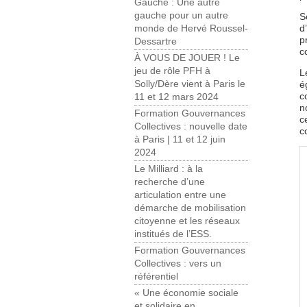
Gauche : Une autre
gauche pour un autre
S
d
monde de Hervé Roussel-
p
Dessartre
c
À VOUS DE JOUER ! Le
jeu de rôle PFH à
L
Solly/Dère vient à Paris le
é
c
11 et 12 mars 2024
n
Formation Gouvernances
c
Collectives : nouvelle date
c
à Paris | 11 et 12 juin
2024
Le Milliard : à la
recherche d’une
articulation entre une
démarche de mobilisation
citoyenne et les réseaux
institués de l’ESS.
Formation Gouvernances
Collectives : vers un
référentiel
« Une économie sociale
et solidaire en