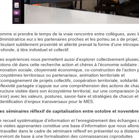
omme si prendre le temps de la vraie rencontre entre collègues, avec 
dministratrice.eur.s les partenaires proches et les porteu.se.s de projet
rticulant subtilement proximité et altérité prenait la forme d’une introspe
rofonde, à titre individuel et collectif.
es expériences nous permettent aussi d’explorer collectivement plusie
otions clé dans cette recherche action et chères à l’économie solidaire 
nnovation sociale, citoyenneté économique, co-construction de l’action 
cosystèmes territoriaux ou partenariaux, animation territoriale et
ccompagnement de projets collectifs, coopération territoriale, solidarité.
éflexivité partagée s’appuie sur une compréhension des actions de ch
tructure visitée dans son écosystème territorial, sur une comparaison (e
iroir) avec les valeurs, postures, savoir-faire et stratégies de chacun et
’identification d’enjeux transversaux pour le MES.
es séminaires réflexif de capitalisation entre octobre et novembre
e recueil systématique d’information et l’enregistrement des échanges 
es visites apprenantes constitue une base d’information que nous allons
etravailler dans le cadre de séminaire réflexif en présentiel ou a distanc
erviront de base à une formalisation des connaissances coproduites