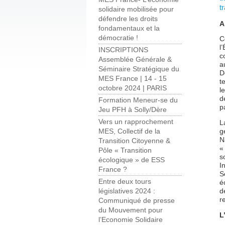
t
solidaire mobilisée pour
défendre les droits
A
fondamentaux et la
démocratie !
C
l
INSCRIPTIONS
c
Assemblée Générale &
a
Séminaire Stratégique du
D
MES France | 14 - 15
t
octobre 2024 | PARIS
l
d
Formation Meneur-se du
p
Jeu PFH à Solly/Dère
Vers un rapprochement
L
g
MES, Collectif de la
N
Transition Citoyenne &
«
Pôle « Transition
s
écologique » de ESS
I
France ?
S
Entre deux tours
é
d
législatives 2024 :
r
Communiqué de presse
du Mouvement pour
L
l’Economie Solidaire