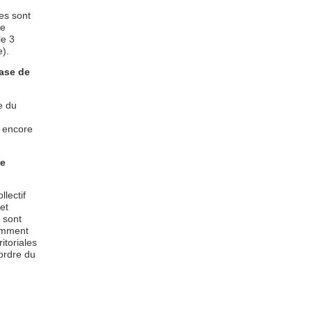
es sont
de
le 3
e).
hase de
e du
t encore
he
lectif
et
 sont
tamment
itoriales
ordre du