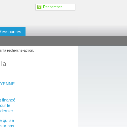
Ressources
 la recherche-action.
la
TOYENNE
-
 financé
our le
dernier.
e qui se
 sur nos