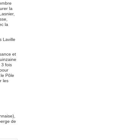
membre
urer la
Lasnier,
sse,
ec la
 Laville
ssance et
quinzaine
3 fois
 pour
 le Pôle
r les
ennaise),
berge de