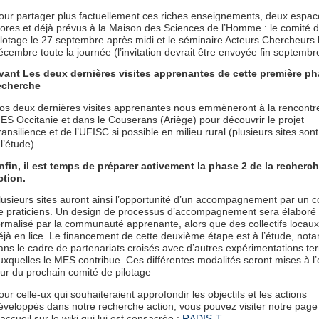
our partager plus factuellement ces riches enseignements, deux espac
’ores et déjà prévus à la Maison des Sciences de l’Homme : le comité 
ilotage le 27 septembre après midi et le séminaire Acteurs Chercheurs 
écembre toute la journée (l’invitation devrait être envoyée fin septembr
vant Les deux dernières visites apprenantes de cette première p
echerche
os deux dernières visites apprenantes nous emmèneront à la rencontr
ES Occitanie et dans le Couserans (Ariège) pour découvrir le projet
ransilience et de l’UFISC si possible en milieu rural (plusieurs sites son
 l’étude).
nfin, il est temps de préparer activement la phase 2 de la recherc
ction.
lusieurs sites auront ainsi l’opportunité d’un accompagnement par un col
e praticiens. Un design de processus d’accompagnement sera élaboré 
ormalisé par la communauté apprenante, alors que des collectifs locaux
éjà en lice. Le financement de cette deuxième étape est à l’étude, no
ans le cadre de partenariats croisés avec d’autres expérimentations terr
uxquelles le MES contribue. Ces différentes modalités seront mises à l’
our du prochain comité de pilotage
our celle-ux qui souhaiteraient approfondir les objectifs et les actions
éveloppés dans notre recherche action, vous pouvez visiter notre page
’accueil sur le wiki qui lui est consacrée :
RADIS-T