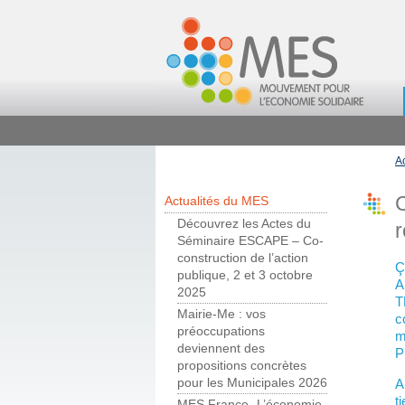
A
Actualités du MES
Découvrez les Actes du
r
Séminaire ESCAPE – Co-
construction de l’action
Ç
publique, 2 et 3 octobre
A
2025
T
Mairie-Me : vos
c
préoccupations
m
deviennent des
P
propositions concrètes
A
pour les Municipales 2026
t
MES France- L’économie