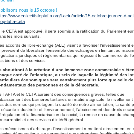
obilisons nous le 15 octobre !
ttps://www.collectifstoptafta.org/l-actu/article/15-octobre-journee-d-act
top-tafta-ceta
i le CETA est approuvé, il sera soumis à la ratification du Parlement e
ans les mois suivants.
es accords de libre-échange (ALE) visent à favoriser l’investissement 
t prévoient de libéraliser l’ensemble des échanges en limitant au maxi
égulations juridiques et réglementaires qui régissent le commerce de l
es biens et des services.
ls aboutiront à la création d’une immense zone commerciale s’éte
haque coté de l’atlantique, au sein de laquelle la légitimité des in
articuliers économiques sera certainement plus forte que celle de
ondamentaux des personnes et de la démocratie.
e TAFTA et le CETA auraient des conséquences graves, telles que
’abaissement des barrières tarifaires en matière agricole, le nivellement 
as des normes qui protègent la qualité de notre alimentation, la santé p
a sécurité industrielle et l’environnement, l’abaissement des droits socia
érégulation et la financiarisation du social, la remise en cause du cha
oncurrentiel et des services d’intérêt général.
es mécanismes d’arbitrage d’investissement » mettent directement en 
rincipe démocratique, en permettant aux entreprises (multinationales) 