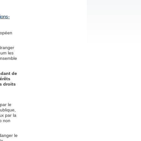
ions-
uropéen
étranger
mum les
’ensemble
ndant de
térêts
s droits
par le
ublique,
ux par la
mp non
danger le
de