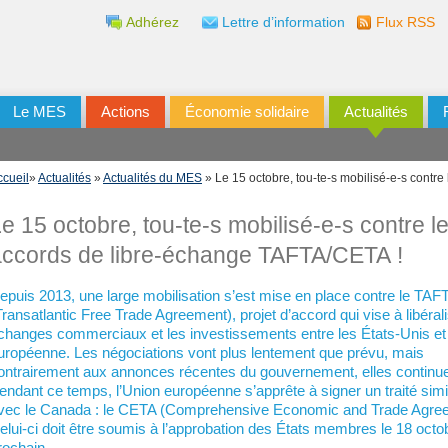
Adhérez
Lettre d’information
Flux RSS
Le MES
Actions
Économie solidaire
Actualités
ccueil
»
Actualités
»
Actualités du MES
» Le 15 octobre, tou-te-s mobilisé-e-s contr
e 15 octobre, tou-te-s mobilisé-e-s contre l
accords de libre-échange TAFTA/CETA !
epuis 2013, une large mobilisation s’est mise en place contre le TAF
Transatlantic Free Trade Agreement), projet d’accord qui vise à libérali
changes commerciaux et les investissements entre les États-Unis et 
uropéenne. Les négociations vont plus lentement que prévu, mais
ontrairement aux annonces récentes du gouvernement, elles continue
endant ce temps, l’Union européenne s’apprête à signer un traité simi
vec le Canada : le CETA (Comprehensive Economic and Trade Agre
elui-ci doit être soumis à l’approbation des États membres le 18 octo
rochain.