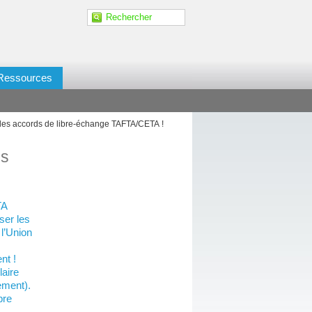
Ressources
e les accords de libre-échange TAFTA/CETA !
es
TA
ser les
l’Union
nt !
laire
ement).
bre