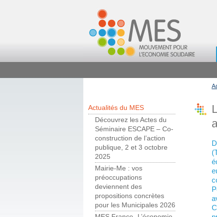
A
L
Actualités du MES
Découvrez les Actes du
Séminaire ESCAPE – Co-
construction de l’action
D
publique, 2 et 3 octobre
(
2025
é
Mairie-Me : vos
e
préoccupations
c
deviennent des
P
propositions concrètes
a
pour les Municipales 2026
C
p
MES France- L’économie