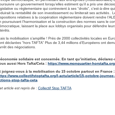
oursuivre un gouvernement lorsqu’elles estiment qu’il a pris une décisi
égislative ou réglementaire qui contrevient à ses “droits”, c’est-à-dire qu
éduirait la rentabilité de son investissement ou limiterait ses activités.. 
ispositions relatives à la coopération réglementaire doivent rendre l’ALE
n poursuivant l’harmonisation et la construction des normes sans le con
émocratique, laissant la place aux lobbys organisés pour défendre leur
ntérêts.
ais la mobilisation s’amplifie ! Près de 2000 collectivités locales en Eu
ont déclarées “hors TAFTA” Plus de 3,44 millions d’Européens ont de
’arrêt des négociations.
’économie solidaire est concernée. En tant qu’initiative, déclarez
ous aussi Hors Tafta/Ceta :
https://www.monquartier-horstafta.org
t joignez-vous à la mobilisation du 15 octobre partout en France :
ttps://www.collectifstoptafta.org/l-actu/article/15-octobre-journee-
ctions-stop-tafta-ceta
et article est repris de
:
Collectif Stop TAFTA