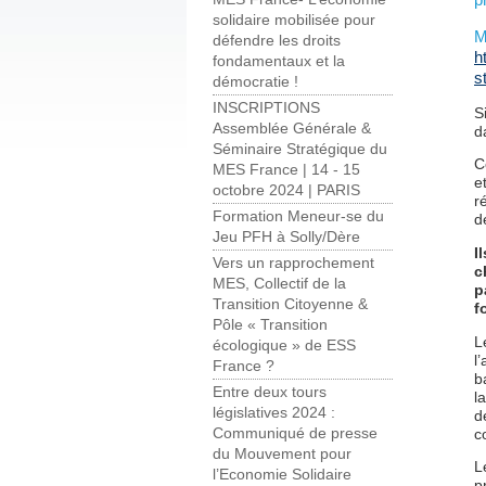
solidaire mobilisée pour
M
défendre les droits
h
fondamentaux et la
s
démocratie !
INSCRIPTIONS
S
Assemblée Générale &
d
Séminaire Stratégique du
C
MES France | 14 - 15
e
octobre 2024 | PARIS
r
Formation Meneur-se du
d
Jeu PFH à Solly/Dère
I
Vers un rapprochement
c
MES, Collectif de la
p
Transition Citoyenne &
f
Pôle « Transition
L
écologique » de ESS
l
France ?
b
Entre deux tours
l
législatives 2024 :
d
Communiqué de presse
c
du Mouvement pour
L
l’Economie Solidaire
p