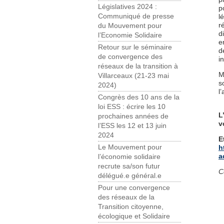
Législatives 2024 :
p
Communiqué de presse
l
r
du Mouvement pour
d
l’Economie Solidaire
e
Retour sur le séminaire
d
de convergence des
i
réseaux de la transition à
M
Villarceaux (21-23 mai
s
2024)
l
Congrès des 10 ans de la
loi ESS : écrire les 10
L
prochaines années de
v
l’ESS les 12 et 13 juin
2024
E
Le Mouvement pour
h
a
l’économie solidaire
recrute sa/son futur
C
délégué.e général.e
Pour une convergence
des réseaux de la
Transition citoyenne,
écologique et Solidaire