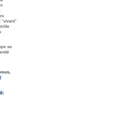
on
i
Les
 “vivant”
trôle
s
rope se
mandé
-vous,
/
d-