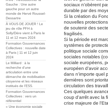
sociaux n’obèrent p
Gauche : Une autre
gauche pour un autre
durable par des moye
monde de Hervé Roussel-
Si la création du Fon
Dessartre
nouvelles protections à
À VOUS DE JOUER ! Le
de soutenir des sect
jeu de rôle PFH à
fragilisés.
Solly/Dère vient à Paris le
11 et 12 mars 2024
Si la période est ma
Formation Gouvernances
systèmes de protecti
Collectives : nouvelle date
politique sociale c
à Paris | 11 et 12 juin
sociales notables (c
2024
sociale européens, po
Le Milliard : à la
européen d’avoir accè
recherche d’une
articulation entre une
dans n’importe quel 
démarche de mobilisation
dernières sont priorit
citoyenne et les réseaux
circulation des travail
institués de l’ESS.
Ces quelques avancée
Formation Gouvernances
Collectives : vers un
coup d’arrêt avec la
référentiel
crise majeure de l’Et
« Une économie sociale