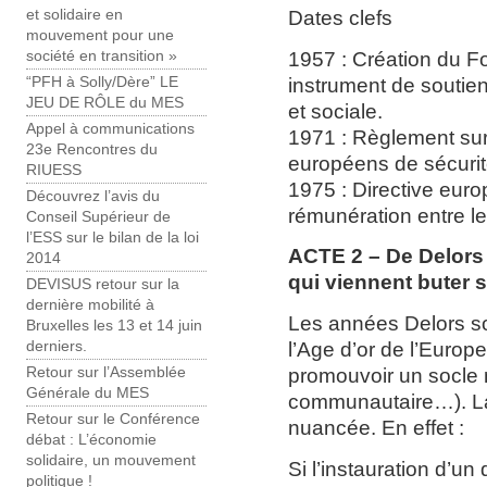
Dates clefs
et solidaire en
mouvement pour une
1957 : Création du F
société en transition »
instrument de soutie
“PFH à Solly/Dère” LE
JEU DE RÔLE du MES
et sociale.
Appel à communications
1971 : Règlement sur
23e Rencontres du
européens de sécurit
RIUESS
1975 : Directive euro
Découvrez l’avis du
rémunération entre 
Conseil Supérieur de
l’ESS sur le bilan de la loi
ACTE 2 – De Delors 
2014
qui viennent buter su
DEVISUS retour sur la
dernière mobilité à
Les années Delors s
Bruxelles les 13 et 14 juin
l’Age d’or de l’Europe
derniers.
promouvoir un socle m
Retour sur l’Assemblée
Générale du MES
communautaire…). La 
Retour sur le Conférence
nuancée. En effet :
débat : L’économie
solidaire, un mouvement
Si l’instauration d’un 
politique !