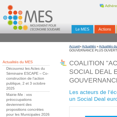
Adhére
Le MES
Actions
Accueil
»
Actualités
»
Actualités 
GOUVERNANCE PLUS OUVER
COALITION "AC
Actualités du MES
Découvrez les Actes du
SOCIAL DEAL 
Séminaire ESCAPE – Co-
construction de l’action
GOUVERNANCE
publique, 2 et 3 octobre
2025
Les acteurs de l’éc
Mairie-Me : vos
un Social Deal euro
préoccupations
deviennent des
propositions concrètes
pour les Municipales 2026