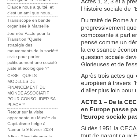
Actes 1, 2, 3 et à pr
Claude nous a quitté, et
l’histoire sociale de 
c’est un ami que nous...
Du traité de Rome à n
Transiscope en bande
organisée à Marseille
progressivement que 
Journée Pacte pour la
composante à part en
Transition "Quelle
pensé comme un dériv
stratégie des
la croissance écono
mouvements de la société
question sociale devi
civile pour porter
politiquement une société
Glorieuses et de l’e
juste et écologique ?"
Après trois actes qui 
CESE : QUELS
MODÈLES DE
européen à travers l’h
FINANCEMENT DU
d’aller plus loin pour 
MONDE ASSOCIATIF
POUR CONSOLIDER SA
ACTE 1 – De la CECA
PLACE ?
en Europe passe pa
Retour sur la visite
l’Europe sociale pas
apprenante au Musée du
Capitalisme belge à
Si dès 1951 la CECA pr
Namur le 9 février 2024
tout de garantir aux
A lire : Révolutionner la