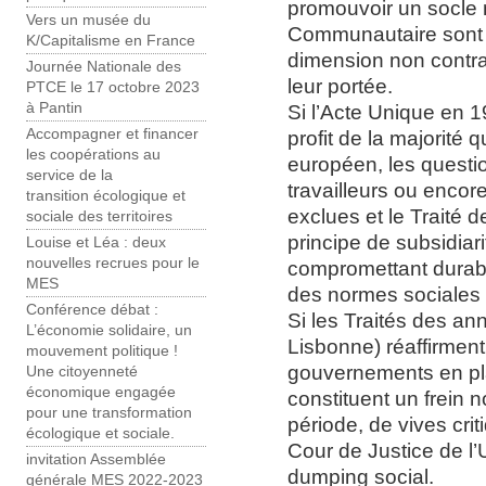
promouvoir un socle m
Vers un musée du
Communautaire sont 
K/Capitalisme en France
dimension non contrai
Journée Nationale des
leur portée.
PTCE le 17 octobre 2023
à Pantin
Si l’Acte Unique en 1
Accompagner et financer
profit de la majorité 
les coopérations au
européen, les questio
service de la
travailleurs ou encore
transition écologique et
exclues et le Traité d
sociale des territoires
principe de subsidia
Louise et Léa : deux
nouvelles recrues pour le
compromettant durabl
MES
des normes sociales 
Conférence débat :
Si les Traités des a
L’économie solidaire, un
Lisbonne) réaffirment 
mouvement politique !
gouvernements en pl
Une citoyenneté
économique engagée
constituent un frein n
pour une transformation
période, de vives cri
écologique et sociale.
Cour de Justice de l
invitation Assemblée
dumping social.
générale MES 2022-2023