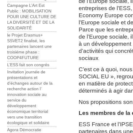
de l’Europe sociale, i
Campagne L’Art Est
entreprises de l’ESS
Public : MOBILISATION
Economy Europe comm
POUR UNE CULTURE ​DE
l’Europe sociale et de
LA DIVERSITÉ ET DE LA
SOLIDARITÉ
Parce que les entrep
le Projet Erasmus+
de l’Europe sociale, i
SSVET2 finalisé, les
à un développement r
partenaires lancent une
d’activités qui concr
troisiéme phase :
sociaux
COOP4FUTURE
L’ESS fait son congrés
C’est ce à quoi, nous
Invitation journée de
SOCIAL EU », regroup
présentations et
en matière de protect
d’échanges autour de la
recherche action l’
déterminés à agir dan
innovation sociale au
service du
Nos propositions sont
développement
économique territorial
Les membres de la 
vers une transition
écologique et solidaire
ESS France et l’IPSE
Agora Démocratie
partenaires dans une 