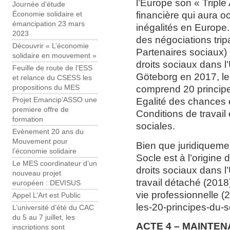
l’Europe son « Triple 
Journée d’étude
financière qui aura o
Économie solidaire et
émancipation 23 mars
inégalités en Europe
2023
des négociations tri
Découvrir « L’économie
Partenaires sociaux)
solidaire en mouvement »
droits sociaux dans 
Feuille de route de l’ESS
Göteborg en 2017, le
et relance du CSESS les
comprend 20 principes 
propositions du MES
Egalité des chances e
Projet Emancip’ASSO une
premiere offre de
Conditions de travail 
formation
sociales.
Evènement 20 ans du
Mouvement pour
Bien que juridiquemen
l’économie solidaire
Socle est à l’origine
Le MES coordinateur d’un
droits sociaux dans l’
nouveau projet
travail détaché (2018),
européen : DEVISUS
vie professionnelle (
Appel L’Art est Public
les-20-principes-du-
L’université d’été du CAC
du 5 au 7 juillet, les
ACTE 4 – MAINTEN
inscriptions sont