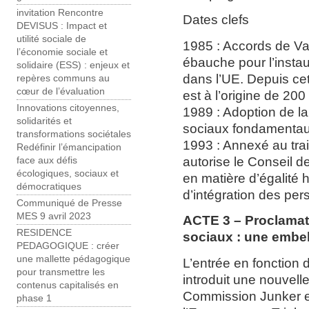
invitation Rencontre
Dates clefs
DEVISUS : Impact et
utilité sociale de
1985 : Accords de Va
l’économie sociale et
ébauche pour l’instaur
solidaire (ESS) : enjeux et
dans l’UE. Depuis cet
repères communs au
cœur de l’évaluation
est à l’origine de 20
Innovations citoyennes,
1989 : Adoption de l
solidarités et
sociaux fondamenta
transformations sociétales
1993 : Annexé au trai
Redéfinir l’émancipation
autorise le Conseil d
face aux défis
écologiques, sociaux et
en matière d’égalité
démocratiques
d’intégration des pe
Communiqué de Presse
MES 9 avril 2023
ACTE 3 – Proclamat
RESIDENCE
sociaux : une embel
PEDAGOGIQUE : créer
une mallette pédagogique
L’entrée en fonction
pour transmettre les
introduit une nouvell
contenus capitalisés en
Commission Junker en
phase 1