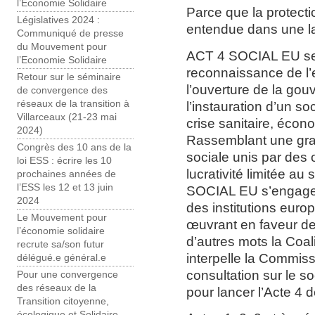
l’Economie Solidaire
Parce que la protecti
Législatives 2024 :
entendue dans une la
Communiqué de presse
du Mouvement pour
ACT 4 SOCIAL EU se 
l’Economie Solidaire
reconnaissance de l’
Retour sur le séminaire
l’ouverture de la gou
de convergence des
réseaux de la transition à
l’instauration d’un s
Villarceaux (21-23 mai
crise sanitaire, écon
2024)
Rassemblant une gran
Congrès des 10 ans de la
sociale unis par des o
loi ESS : écrire les 10
lucrativité limitée au
prochaines années de
l’ESS les 12 et 13 juin
SOCIAL EU s’engage 
2024
des institutions euro
Le Mouvement pour
œuvrant en faveur de 
l’économie solidaire
d’autres mots la Coal
recrute sa/son futur
interpelle la Commis
délégué.e général.e
consultation sur le s
Pour une convergence
des réseaux de la
pour lancer l’Acte 4 d
Transition citoyenne,
écologique et Solidaire