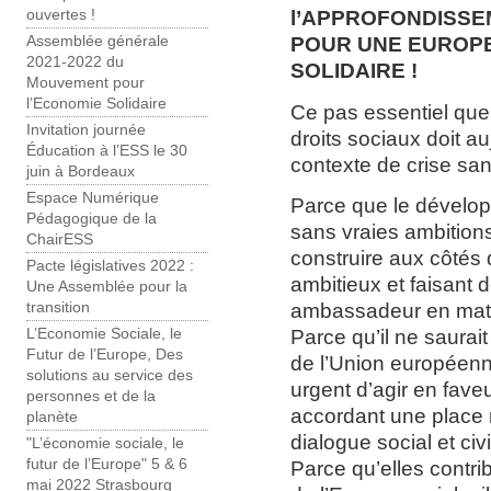
l’APPROFONDISSE
ouvertes !
POUR UNE EUROPE
Assemblée générale
2021-2022 du
SOLIDAIRE !
Mouvement pour
l’Economie Solidaire
Ce pas essentiel que
Invitation journée
droits sociaux doit a
Éducation à l’ESS le 30
contexte de crise sans 
juin à Bordeaux
Espace Numérique
Parce que le dévelop
Pédagogique de la
sans vraies ambitions
ChairESS
construire aux côtés
Pacte législatives 2022 :
ambitieux et faisant 
Une Assemblée pour la
ambassadeur en matiè
transition
Parce qu’il ne saura
L’Economie Sociale, le
Futur de l’Europe, Des
de l’Union européenne
solutions au service des
urgent d’agir en fav
personnes et de la
accordant une place 
planète
dialogue social et civi
"L’économie sociale, le
futur de l’Europe" 5 & 6
Parce qu’elles contri
mai 2022 Strasbourg