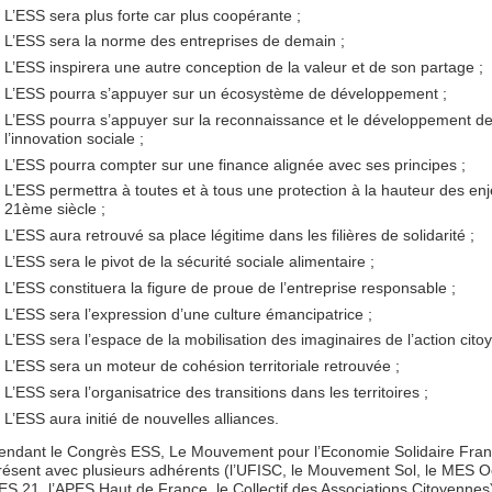
L’ESS sera plus forte car plus coopérante ;
L’ESS sera la norme des entreprises de demain ;
L’ESS inspirera une autre conception de la valeur et de son partage ;
L’ESS pourra s’appuyer sur un écosystème de développement ;
L’ESS pourra s’appuyer sur la reconnaissance et le développement d
l’innovation sociale ;
L’ESS pourra compter sur une finance alignée avec ses principes ;
L’ESS permettra à toutes et à tous une protection à la hauteur des en
21ème siècle ;
L’ESS aura retrouvé sa place légitime dans les filières de solidarité ;
L’ESS sera le pivot de la sécurité sociale alimentaire ;
L’ESS constituera la figure de proue de l’entreprise responsable ;
L’ESS sera l’expression d’une culture émancipatrice ;
L’ESS sera l’espace de la mobilisation des imaginaires de l’action cito
L’ESS sera un moteur de cohésion territoriale retrouvée ;
L’ESS sera l’organisatrice des transitions dans les territoires ;
L’ESS aura initié de nouvelles alliances.
endant le Congrès ESS, Le Mouvement pour l’Economie Solidaire Fran
résent avec plusieurs adhérents (l’UFISC, le Mouvement Sol, le MES Oc
ES 21, l’APES Haut de France, le Collectif des Associations Citoyennes