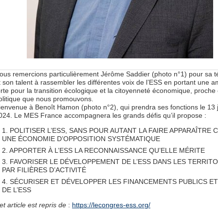
ous remercions particulièrement Jérôme Saddier (photo n°1) pour sa t
t son talent à rassembler les différentes voix de l’ESS en portant une a
orte pour la transition écologique et la citoyenneté économique, proche 
olitique que nous promouvons.
ienvenue à Benoît Hamon (photo n°2), qui prendra ses fonctions le 13 
024. Le MES France accompagnera les grands défis qu’il propose :
1. POLITISER L’ESS, SANS POUR AUTANT LA FAIRE APPARAÎTRE
UNE ÉCONOMIE D’OPPOSITION SYSTÉMATIQUE
2. APPORTER À L’ESS LA RECONNAISSANCE QU’ELLE MÉRITE
3. FAVORISER LE DÉVELOPPEMENT DE L’ESS DANS LES TERRITO
PAR FILIÈRES D’ACTIVITÉ
4. SÉCURISER ET DÉVELOPPER LES FINANCEMENTS PUBLICS ET
DE L’ESS
et article est repris de
:
https://lecongres-ess.org/