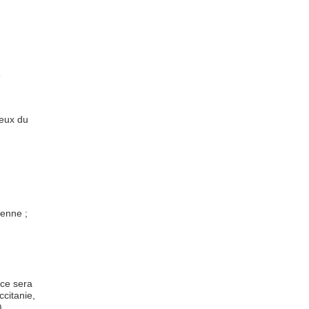
e
jeux du
yenne ;
ce sera
citanie,
)