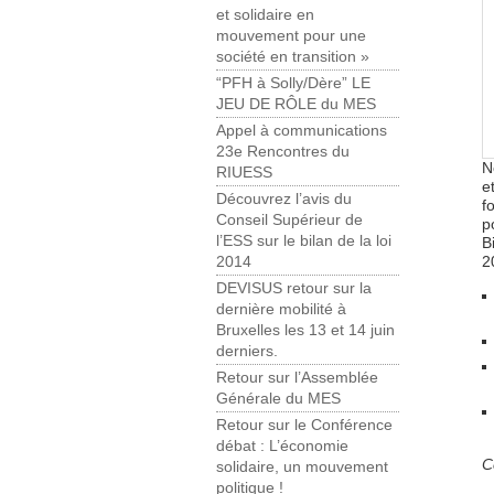
et solidaire en
mouvement pour une
société en transition »
“PFH à Solly/Dère” LE
JEU DE RÔLE du MES
Appel à communications
23e Rencontres du
N
RIUESS
e
Découvrez l’avis du
f
Conseil Supérieur de
p
l’ESS sur le bilan de la loi
B
2
2014
DEVISUS retour sur la
dernière mobilité à
Bruxelles les 13 et 14 juin
derniers.
Retour sur l’Assemblée
Générale du MES
Retour sur le Conférence
débat : L’économie
C
solidaire, un mouvement
politique !