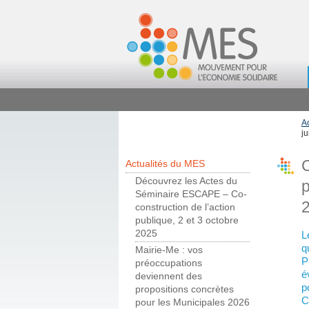
A
j
C
Actualités du MES
Découvrez les Actes du
p
Séminaire ESCAPE – Co-
construction de l’action
publique, 2 et 3 octobre
2025
L
q
Mairie-Me : vos
P
préoccupations
é
deviennent des
p
propositions concrètes
C
pour les Municipales 2026