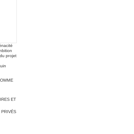
énacité
mbition
du projet
juin
 COMME
IRES ET
 PRIVÉS