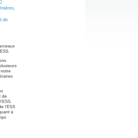
0
énières,
e
t de
larceaux
 ESS.
rons
plusieurs
 notre
éraires
un
t de
 l’ESS.
de l’ESS
quant à
 qui