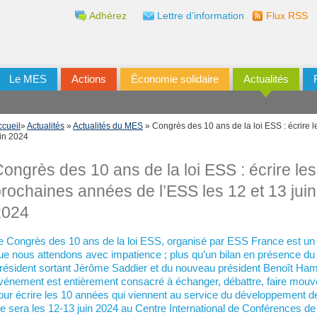
Adhérez
Lettre d’information
Flux RSS
Le MES
Actions
Économie solidaire
Actualités
ccueil
»
Actualités
»
Actualités du MES
» Congrès des 10 ans de la loi ESS : écrire 
uin 2024
ongrès des 10 ans de la loi ESS : écrire le
rochaines années de l’ESS les 12 et 13 juin
2024
e Congrès des 10 ans de la loi ESS, organisé par ESS France est u
ue nous attendons avec impatience ; plus qu’un bilan en présence du
résident sortant Jérôme Saddier et du nouveau président Benoît Ham
vénement est entièrement consacré à échanger, débattre, faire mou
our écrire les 10 années qui viennent au service du développement d
e sera les 12-13 juin 2024 au Centre International de Conférences de