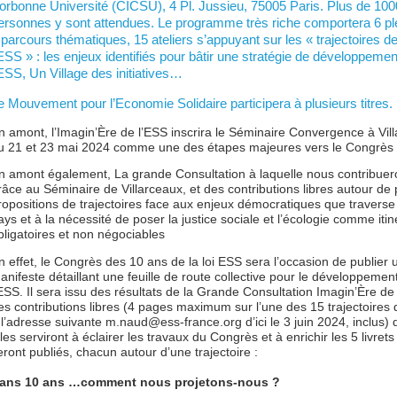
orbonne Université (CICSU), 4 Pl. Jussieu, 75005 Paris. Plus de 100
ersonnes y sont attendues. Le programme très riche comportera 6 pl
 parcours thématiques, 15 ateliers s’appuyant sur les « trajectoires d
’ESS » : les enjeux identifiés pour bâtir une stratégie de développemen
’ESS, Un Village des initiatives…
e Mouvement pour l’Economie Solidaire participera à plusieurs titres.
n amont, l’Imagin’Ère de l’ESS inscrira le Séminaire Convergence à Vil
u 21 et 23 mai 2024 comme une des étapes majeures vers le Congrès
n amont également, La grande Consultation à laquelle nous contribue
râce au Séminaire de Villarceaux, et des contributions libres autour de 
ropositions de trajectoires face aux enjeux démocratiques que traverse
ays et à la nécessité de poser la justice sociale et l’écologie comme itin
bligatoires et non négociables
n effet, le Congrès des 10 ans de la loi ESS sera l’occasion de publier 
anifeste détaillant une feuille de route collective pour le développemen
’ESS. Il sera issu des résultats de la Grande Consultation Imagin’Ère de
es contributions libres (4 pages maximum sur l’une des 15 trajectoires 
 l’adresse suivante m.naud@ess-france.org d’ici le 3 juin 2024, inclus) 
lles serviront à éclairer les travaux du Congrès et à enrichir les 5 livrets
eront publiés, chacun autour d’une trajectoire :
ans 10 ans …comment nous projetons-nous ?