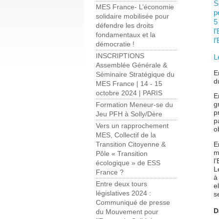
S
MES France- L’économie
p
solidaire mobilisée pour
5
défendre les droits
l
fondamentaux et la
l
démocratie !
INSCRIPTIONS
L
Assemblée Générale &
E
Séminaire Stratégique du
d
MES France | 14 - 15
octobre 2024 | PARIS
E
g
Formation Meneur-se du
p
Jeu PFH à Solly/Dère
p
Vers un rapprochement
o
MES, Collectif de la
E
Transition Citoyenne &
m
Pôle « Transition
l
écologique » de ESS
L
France ?
à
Entre deux tours
e
législatives 2024 :
s
Communiqué de presse
D
du Mouvement pour