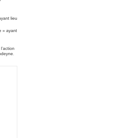
yant lieu
e » ayant
l’action
ondeyne.